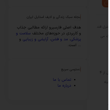
مجله سبک زندگی و لایف استایل ایران
نترل قند
هدف اصلی فارسیرو ارائه مطالبی جذاب
و کاربردی در حوزه‌های مختلف
سلامت و
نگ می
پزشکی
،
مد و فشن
،
آرایشی و زیبایی
و
… است.
دسترسی سریع
این گیاه کند رشد و کوتاه با ریشه های گوشتی را می توان بسته به مدت رشد آن به سه روش طبقه بندی کرد: تازه، سفید یا قرمز. جینسینگ تازه قبل از 4
تماس با ما
ز این گیاه
درباره ما
ه