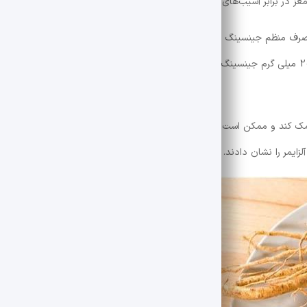
جالب توجه است، یک مطالعه روی 6422 سالمند نشان داد که مصرف منظم جینسینگ برای حداقل 5 سال با بهبود عملکرد شناختی در
زندگی مرتبط است. مطالعه کوچک دیگری نشان داد که مصرف 200 میلی گرم جینسینگ آمریکایی در مقایسه با 
ند و ممکن است برای افسردگی و اضطراب فوایدی ارائه دهد. علاوه بر این،
زایمر را نشان دادند.