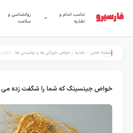
تناسب اندام و
روانشناسی و
تغذیه
سلامت
صفحه اصلی
>
تغذیه
و
خواص خوراکی ها و نوشیدنی ها
:
خواص ج
خواص جینسینگ که شما را شگفت زده می ک