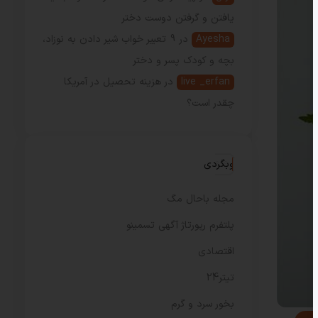
یافتن و گرفتن دوست دختر
Ayesha
در
9 تعبیر خواب شیر دادن به نوزاد،
بچه و کودک پسر و دختر
live _erfan
در
هزینه تحصیل در آمریکا
چقدر است؟
وبگردی
مجله باحال مگ
پلتفرم رپورتاژ آگهی تسمینو
اقتصادی
تیتر24
بخور سرد و گرم