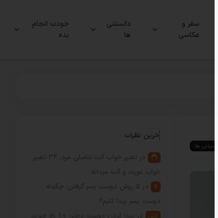
سفر و
دانستنی
خودت انجام
عکاسی
ها
بده
آخرین نظرات
شیدنی ها
در
تعبیر خواب آلت تناسلی مرد: 36 تعبیر
خواب عورت و آلت مردانه
در
5 روش دوست پسر گرفتن؛ چگونه
X
دوست پسر پیدا کنیم؟
در
پیدا کردن دوست دختر: 10 راه جدید
آرش