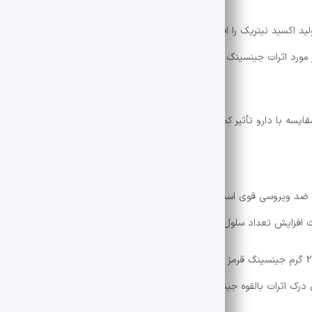
د اکسید نیتریک را افزایش دهد، ترکیبی که آرامش عضلانی آلت تناسلی را بهب
بخشد و گردش خون را افزایش می دهد. با این حال، تحقیقات در مورد اثرات جینسینگ بر ED نتایج متفاوتی را نشان داده است و م
ی بر ED یا رضایت از مقاربت دارد.
ضد ویروسی قوی است و ممکن است عملکرد سیستم ایمنی را تقویت کند. جال
 افزایش تعداد سلول های ایمنی و افزایش سطح آنتی اکسیدان در کبد می شو
به طور مشابه، مطالعه دیگری روی 100 نفر نشان داد که مصرف 2 گرم جینسینگ قرمز کره ای در روز به مدت 8 هفته به ط
ی درک اثرات بالقوه جینسینگ بر عملکرد سیستم ایمنی، مطالعات بیشتری در انس