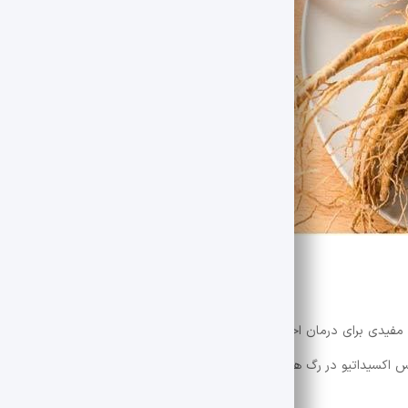
برخی تحقیقات نشان می دهد که جینسینگ ممکن است جایگزین مفیدی برای درمان اختلال نعوظ (ED) باشد. بر اساس برخی تحقیقات ق
اکسیداتیو در رگ های خونی و بافت های آلت تناسلی برای کمک به بازگردان