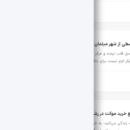
سیون
فوریه 24, 2026
ی از شهر مبلمان اصفهان؛ لوکس‌ترین دکوراسیون بدون فشار مالی!
 مبل قلب تپنده و مرکز آرامش است. اما بزرگ‌ترین چالش در بازسازی یا تجهیز منزل
یگر لازم نیست برای داشتن یک سرویس مبل شیک و باکیفیت، از …
سیون
فوریه 23, 2026
 خرید موکت در رشت؛ از انتخاب هوشمندانه تا خرید مطمئن
 زندگی می‌کنید، به خوبی می‌دانید که شرایط آب‌وهوایی این منطقه با بسیاری از