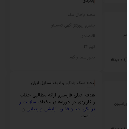
وبگردی
مجله باحال مگ
پلتفرم رپورتاژ آگهی تسمینو
در
اقتصادی
تیتر24
بخور سرد و گرم
0 دیدگاه
مجله سبک زندگی و لایف استایل ایران
هدف اصلی فارسیرو ارائه مطالبی جذاب
و کاربردی در حوزه‌های مختلف
سلامت و
کوراسیون
پزشکی
،
مد و فشن
،
آرایشی و زیبایی
و
… است.
0 دیدگاه