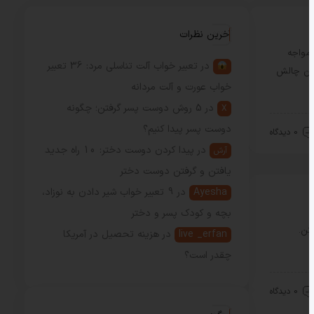
آخرین نظرات
 مواجه
در
تعبیر خواب آلت تناسلی مرد: 36 تعبیر
این چالش
خواب عورت و آلت مردانه
در
5 روش دوست پسر گرفتن؛ چگونه
X
دوست پسر پیدا کنیم؟
0 دیدگاه
در
پیدا کردن دوست دختر: 10 راه جدید
آرش
یافتن و گرفتن دوست دختر
Ayesha
در
9 تعبیر خواب شیر دادن به نوزاد،
بچه و کودک پسر و دختر
کن.
live _erfan
در
هزینه تحصیل در آمریکا
چقدر است؟
0 دیدگاه