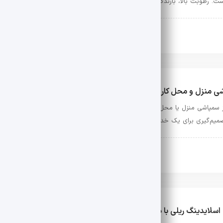
ست. رطوبت بالا، بارندگی‌های مداوم و تغییرات دمایی، همگی در انتخاب متریال …
سیون
فوریه 19, 2026
 منزل و محل کار | تعرفه دقیق + اجرای فوری
سمپاشی منزل یا محل کار می‌شود، اولین پرسش اغلب کاربران درباره قیمت است.
م‌گیری برای یک خدمت تخصصی، بدون اطلاع از هزینه‌های واقعی، عملاً ممک
سیون
ژانویه 4, 2026
سلایدینگ ریلی با درب های معمولی