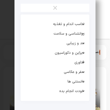
×
تناسب اندام و تغذیه
روانشناسی و سلامت
مد و زیبایی
دسته:
کامپیوتر و لپ تاپ
دیزاین و دکوراسیون
فناوری
سفر و عکاسی
دانستنی ها
خودت انجام بده