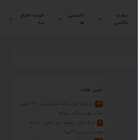
سفر و
دانستنی
خودت انجام
عکاسی
ها
بده
آخرین نظرات
در
تعبیر خواب آلت تناسلی مرد: 36 تعبیر
خواب عورت و آلت مردانه
در
5 روش دوست پسر گرفتن؛ چگونه
X
دوست پسر پیدا کنیم؟