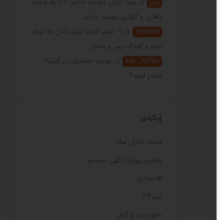
در
پیدا کردن دوست دختر: 10 راه جدید
آرش
یافتن و گرفتن دوست دختر
Ayesha
در
9 تعبیر خواب شیر دادن به نوزاد،
بچه و کودک پسر و دختر
live _erfan
در
هزینه تحصیل در آمریکا
چقدر است؟
وبگردی
مجله باحال مگ
پلتفرم رپورتاژ آگهی تسمینو
اقتصادی
تیتر24
بخور سرد و گرم