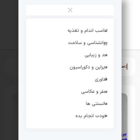
×
تناسب اندام و تغذیه
روانشناسی و سلامت
مد و زیبایی
دسته:
تازه های پزشکی
دیزاین و دکوراسیون
فناوری
سفر و عکاسی
دانستنی ها
خودت انجام بده