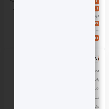
در
5 روش دوست پسر گرفتن؛ چگونه دوست پسر پیدا کنیم؟
X
در
پیدا کردن دوست دختر: 10 راه جدید یافتن و گرفتن
آرش
دوست دختر
Ayesha
در
9 تعبیر خواب شیر دادن به نوزاد، بچه و کودک
پسر و دختر
live _erfan
در
هزینه تحصیل در آمریکا چقدر است؟
وبگردی
مجله باحال مگ
پلتفرم رپورتاژ آگهی تسمینو
اقتصادی
تیتر24
بخور سرد و گرم