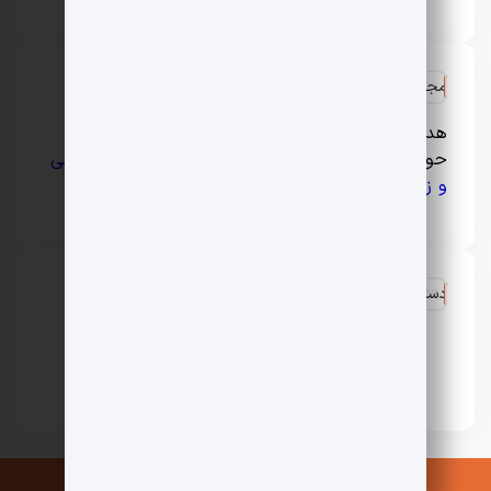
مجله سبک زندگی و لایف استایل ایران
هدف اصلی فارسیرو ارائه مطالبی جذاب و کاربردی در
حوزه‌های مختلف
سلامت و پزشکی
،
مد و فشن
،
آرایشی
و زیبایی
و … است.
دسترسی سریع
تماس با ما
درباره ما
کپی رایت 1403 © تمامی حقوق محفوظ می باشد.