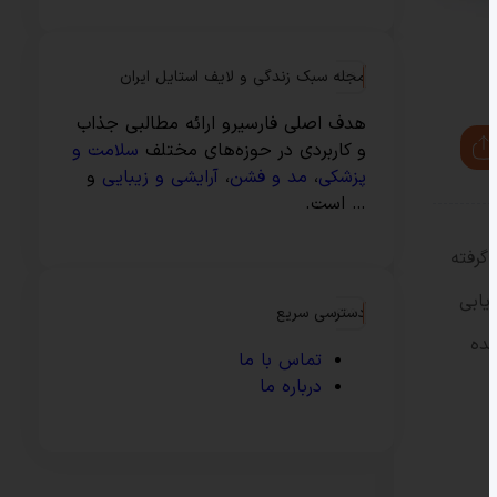
مجله سبک زندگی و لایف استایل ایران
هدف اصلی فارسیرو ارائه مطالبی جذاب
و کاربردی در حوزه‌های مختلف
سلامت و
پزشکی
،
مد و فشن
،
آرایشی و زیبایی
و
… است.
گرفته
یابی
دسترسی سریع
شده
تماس با ما
درباره ما