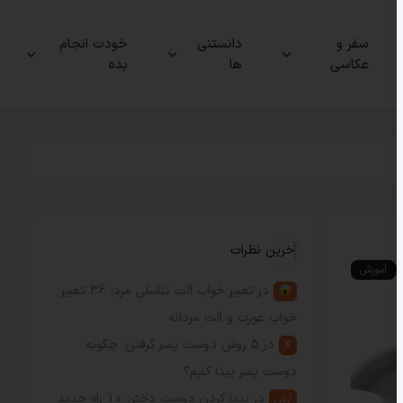
سفر و
دانستنی
خودت انجام
عکاسی
ها
بده
آخرین نظرات
آموزش
در
تعبیر خواب آلت تناسلی مرد: 36 تعبیر
خواب عورت و آلت مردانه
در
5 روش دوست پسر گرفتن؛ چگونه
X
دوست پسر پیدا کنیم؟
در
پیدا کردن دوست دختر: 10 راه جدید
آرش