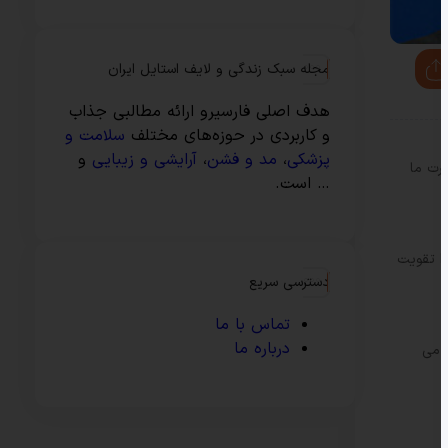
مجله سبک زندگی و لایف استایل ایران
هدف اصلی فارسیرو ارائه مطالبی جذاب
و کاربردی در حوزه‌های مختلف
سلامت و
پزشکی
،
مد و فشن
،
آرایشی و زیبایی
و
رت ما
… است.
را تقویت
دسترسی سریع
تماس با ما
درباره ما
ا می