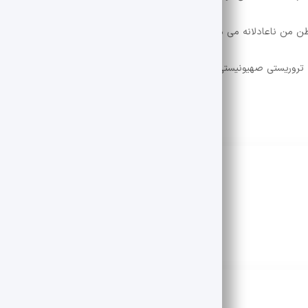
ن من ناعادلانه می میرد ، حسادت من نمی پذیرد.”
ه تروریستی صهیونیستی علیه تهران و چندین شهر این کشور به شهادت رسیدند.