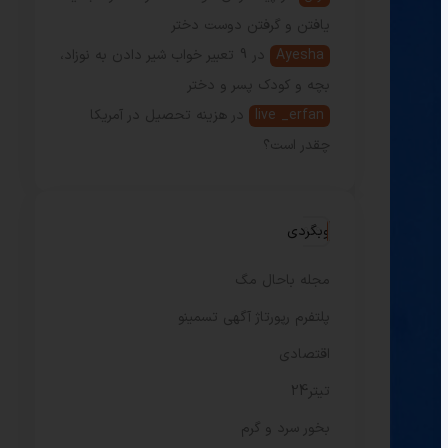
یافتن و گرفتن دوست دختر
Ayesha
در
9 تعبیر خواب شیر دادن به نوزاد،
بچه و کودک پسر و دختر
live _erfan
در
هزینه تحصیل در آمریکا
چقدر است؟
وبگردی
مجله باحال مگ
پلتفرم رپورتاژ آگهی تسمینو
اقتصادی
تیتر24
بخور سرد و گرم