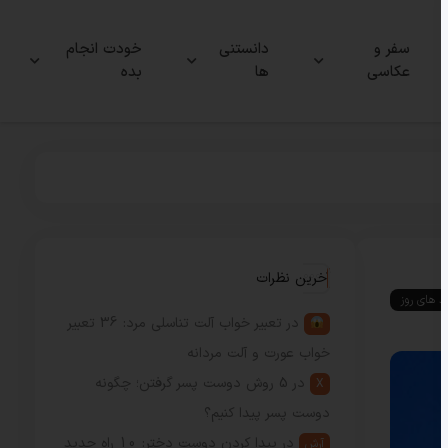
سفر و
دانستنی
خودت انجام
عکاسی
ها
بده
آخرین نظرات
ند های روز
در
تعبیر خواب آلت تناسلی مرد: 36 تعبیر
خواب عورت و آلت مردانه
در
5 روش دوست پسر گرفتن؛ چگونه
X
دوست پسر پیدا کنیم؟
در
پیدا کردن دوست دختر: 10 راه جدید
آرش