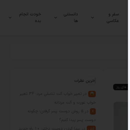
سفر و
دانستنی
خودت انجام
عکاسی
ها
بده
آخرین نظرات
ند های روز
در
تعبیر خواب آلت تناسلی مرد: 36 تعبیر
خواب عورت و آلت مردانه
در
5 روش دوست پسر گرفتن؛ چگونه
X
دوست پسر پیدا کنیم؟
در
پیدا کردن دوست دختر: 10 راه جدید
آرش