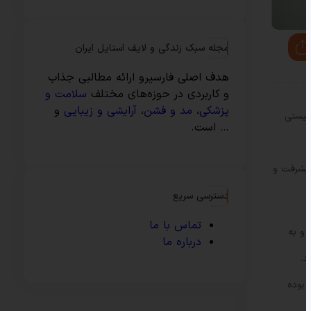
مجله سبک زندگی و لایف استایل ایران
هدف اصلی فارسیرو ارائه مطالبی جذاب
و کاربردی در حوزه‌های مختلف
سلامت و
پزشکی
،
مد و فشن
،
آرایشی و زیبایی
و
ونیستی
… است.
پیشرفت و
دسترسی سریع
تماس با ما
 و به
درباره ما
د.
 بوده