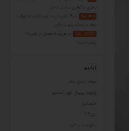
یافتن و گرفتن دوست دختر
Ayesha
در
9 تعبیر خواب شیر دادن به نوزاد،
بچه و کودک پسر و دختر
live _erfan
در
هزینه تحصیل در آمریکا
چقدر است؟
وبگردی
مجله باحال مگ
پلتفرم رپورتاژ آگهی تسمینو
اقتصادی
تیتر24
بخور سرد و گرم