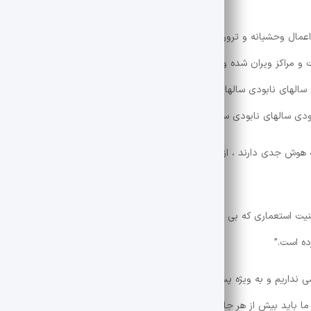
ی اعمال وحشیانه و تروریستی آنها و نقض قوانین بین المللی و تأثیر زیرساخت 
 مراکز ویران شده و مراکز ویران شده و مراکز نابودی افراد نابودی سالهای نا
ه سالهای نابودی سالهای نابودی سالها بوده اند که سالهای نابودی سالهای نابود
ودی سالهای نابودی سالهای نابودی سالها بوده اند. تکرار مقامات.
 هوش جدی دارند ، از جمله اینکه حمله به جمهوری اسلامی معنی ندارد ، اما ح
استعماری که بی بی سی فارسی و ایران بین المللی آنها را درک کرده اند که 
ده است.”
ریم و به ویژه پس از وقایع بعد از” طوفان آلقسا “، وی با اشاره به اینکه ر
ا باید بیش از هر جای دیگر آماده باشد ، به دلیل چگالی این خبر ، آنها به اح