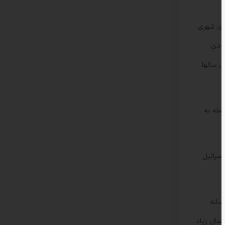
های شهری
بودی
ی سالها
مله به
اسرائیل
سانه
تمال زیاد