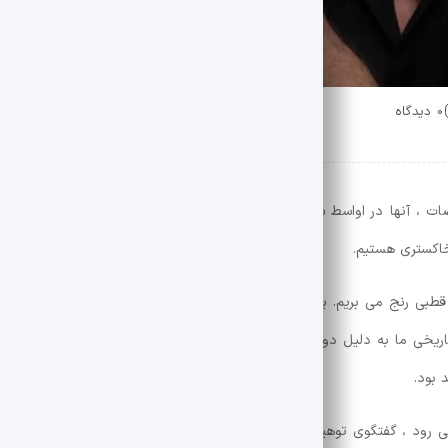
0 دیدگاه
ات ، آنها در اواسط سال به من گفتند. من ناراحت نبودم زیرا هرگز متعصب
 خاکستری هستیم.
 قطبی رنج می بریم. یا سیاه یا سیاه. یک جامعه بحرانی به معنای متوسط ​​ج
تاریخی ما به دلیل دو قطبی بودن رخ داده است. اگر در همان زمان قدرت وج
 بود.
ود ، گفتگوی توهین آمیز ، جلو ، مذاکره و سپس تیراندازی. یک فیلم قدیم