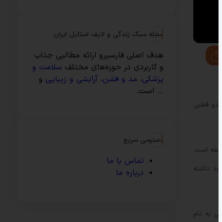
مجله سبک زندگی و لایف استایل ایران
هدف اصلی فارسیرو ارائه مطالبی جذاب
و کاربردی در حوزه‌های مختلف
سلامت و
پزشکی
،
مد و فشن
،
آرایشی و زیبایی
و
… است.
 دو قطبی
دسترسی سریع
امعه است.
تماس با ما
ود داشته
درباره ما
ی به نام