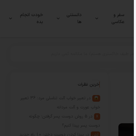
سفر و
دانستنی
خودت انجام
عکاسی
ها
بده
من در طیف خاکستری هستم/ ما مکالمه کمی داریم
آخرین نظرات
در
تعبیر خواب آلت تناسلی مرد: 36 تعبیر
خواب عورت و آلت مردانه
در
5 روش دوست پسر گرفتن؛ چگونه
X
دوست پسر پیدا کنیم؟
در
پیدا کردن دوست دختر: 10 راه جدید
آرش