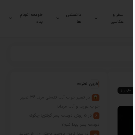
سفر و
دانستنی
خودت انجام
عکاسی
ها
بده
آخرین نظرات
ند های روز
در
تعبیر خواب آلت تناسلی مرد: 36 تعبیر
خواب عورت و آلت مردانه
در
5 روش دوست پسر گرفتن؛ چگونه
X
دوست پسر پیدا کنیم؟
در
پیدا کردن دوست دختر: 10 راه جدید
آرش