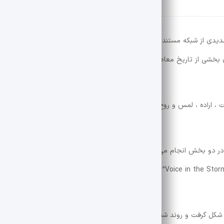
 جدیدی از شبکه مستند ، بر روایت شجاعت و مقاومت گروه ها و افراد در موقع
خشی از تاریخ معاصر است که در آن افراد مهم و گروه های بحران داستانهای 
ست ، اراده ، لمس و روح جمعی کسانی است که با یک باور مشترک از میدان در
 ، در دو بخش انجام می شود و هر قسمت به عنوان یک عنوان مستقل و یک ما
منحصر به فرد معرفی می شود. قسمت اول این سریال با عنوان “Voice in the Storm” ، از هفته جمعه ، 5 سپتامبر ساع
شکل گرفت و روند شناسایی موضوع با شروع فرآیند پیش تولید آغاز شد.