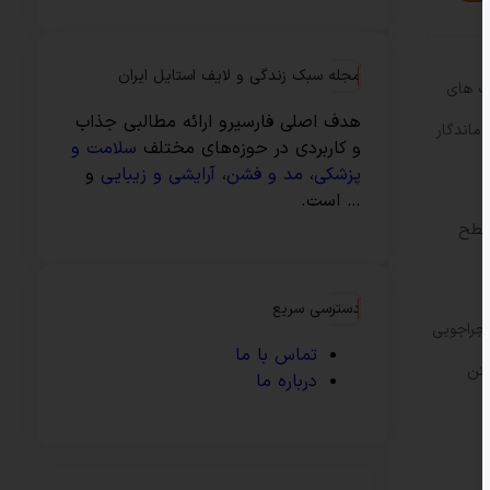
مجله سبک زندگی و لایف استایل ایران
یت های
هدف اصلی فارسیرو ارائه مطالبی جذاب
ماندگار
و کاربردی در حوزه‌های مختلف
سلامت و
پزشکی
،
مد و فشن
،
آرایشی و زیبایی
و
… است.
 سطح
دسترسی سریع
جراجویی
تماس با ما
ت 9:50 بعد از ظهر از آنتن
درباره ما