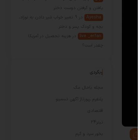
یافتن و گرفتن دوست دختر
Ayesha
در
9 تعبیر خواب شیر دادن به نوزاد،
بچه و کودک پسر و دختر
live _erfan
در
هزینه تحصیل در آمریکا
چقدر است؟
وبگردی
مجله باحال مگ
پلتفرم رپورتاژ آگهی تسمینو
اقتصادی
تیتر24
بخور سرد و گرم