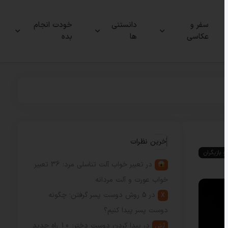
سفر و
دانستنی
خودت انجام
عکاسی
ها
بده
آخرین نظرات
و بازیگران
در
تعبیر خواب آلت تناسلی مرد: 36 تعبیر
خواب عورت و آلت مردانه
در
5 روش دوست پسر گرفتن؛ چگونه
X
دوست پسر پیدا کنیم؟
در
پیدا کردن دوست دختر: 10 راه جدید
آرش