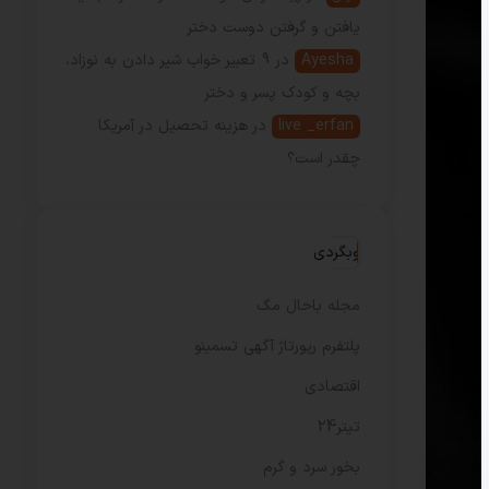
یافتن و گرفتن دوست دختر
Ayesha
در
9 تعبیر خواب شیر دادن به نوزاد،
بچه و کودک پسر و دختر
live _erfan
در
هزینه تحصیل در آمریکا
چقدر است؟
وبگردی
مجله باحال مگ
پلتفرم رپورتاژ آگهی تسمینو
اقتصادی
تیتر24
بخور سرد و گرم