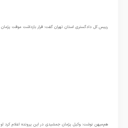
رییس کل دادگستری استان تهران گفت: قرار بازداشت موقت پژما
هم‌میهن نوشت: وکیل پژمان جمشیدی در این پرونده اعلام کرد او طی ۲۴ ساعت آینده با قید وثیقه از زندان آزاد خو