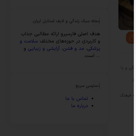
مجله سبک زندگی و لایف استایل ایران
هدف اصلی فارسیرو ارائه مطالبی جذاب
و کاربردی در حوزه‌های مختلف
سلامت و
پزشکی
،
مد و فشن
،
آرایشی و زیبایی
و
… است.
گی و با
ز.
دسترسی سریع
نه فرهنگ
تماس با ما
درباره ما