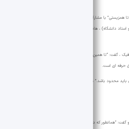
 همزیستی” با مشارکت هنرمندان و محققان انجام شد. در این پانل ، مسعود ب
Kianoush Gh (گرافیک ، تصویرگر و استاد دانشگاه) ، هادی هایداری (کاریکاتوریست) و اسماعیل یزدانپور (مترجم
 در حوزه گرافیک ، گفت: “تا همین اواخر ، ما نگران نوشتن یک کالسکه برای هوش مصنوعی
اق حرفه ای است.
د محدود باشد.” ما باید آن را به عنوان ابزاری برای توسعه ایده ها ببینیم ، 
گفت: “همانطور که دوربین دیجیتالی زمانی با مقاومت عکاسان سنتی روبرو شد