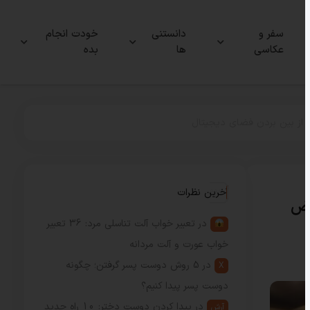
سفر و
دانستنی
خودت انجام
عکاسی
ها
بده
ی از بین بردن فضای دیجیتال
آخرین نظرات
رض
در
تعبیر خواب آلت تناسلی مرد: 36 تعبیر
خواب عورت و آلت مردانه
در
5 روش دوست پسر گرفتن؛ چگونه
X
دوست پسر پیدا کنیم؟
در
پیدا کردن دوست دختر: 10 راه جدید
آرش