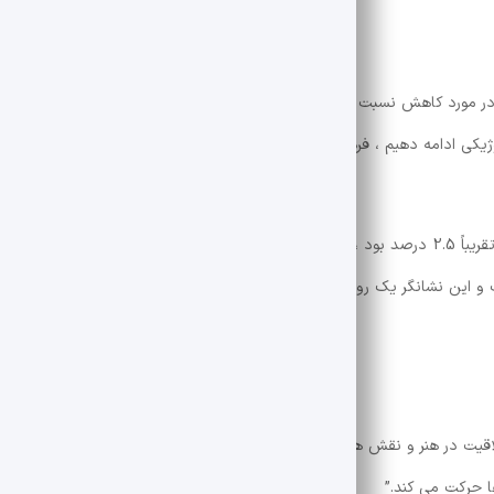
پس از این کنفرانس ، دکتر احمد شوکچی ، استاد جامعه شناسی ، در مورد کاهش نسبت Farce در فضای دیجیتال و خطر حذف تدریجی
کی ادامه دهیم ، فرهنگ ایران ادامه خواهد داد و در بازار کار ادامه خواهد یا
وی افزود: در سال 2 ، مشارکت زبان فارسی محتوای آنلاین جهان تقریباً 2.5 درصد بود ، در حالی که سخنرانان فارسی تنها یک درصد از 
 در سال به 4.9 درصد کاهش یافت و این نشانگر یک روند نگران کننده است. اگر این روند ادامه یابد ، زبان فار
یت در هنر و نقش هوش مصنوعی در آینده اشاره کرد: “این ایده مهمترین گام 
ها حرکت می کند.”