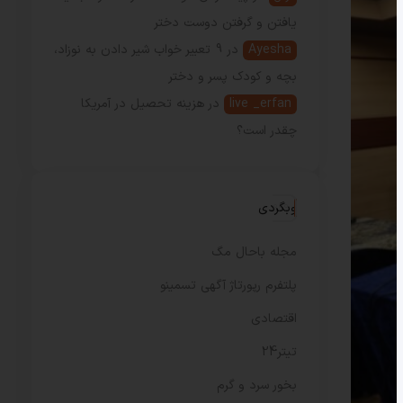
یافتن و گرفتن دوست دختر
Ayesha
در
9 تعبیر خواب شیر دادن به نوزاد،
بچه و کودک پسر و دختر
live _erfan
در
هزینه تحصیل در آمریکا
چقدر است؟
وبگردی
مجله باحال مگ
پلتفرم رپورتاژ آگهی تسمینو
اقتصادی
تیتر24
بخور سرد و گرم