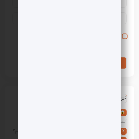
ذخیره نام، ایمیل و وبسایت من در مرورگر برای زمانی که
دوباره دیدگاهی می‌نویسم.
آخرین نظرات
در
تعبیر خواب آلت تناسلی مرد: 36 تعبیر خواب عورت و
آلت مردانه
در
5 روش دوست پسر گرفتن؛ چگونه دوست پسر پیدا کنیم؟
X