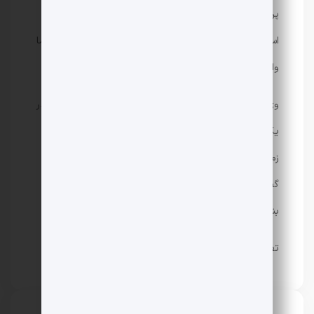
پریناز ایزدیار بازیگر سینمای ایران با انتشار ویدئویی در
استوری خود به کم توجهی به جان حیوانات بی دفاع در سرما
واکنش نشان داد.
وی با انتشار ویدئویی و نمایش عکسی از دو سگ نگهبان در
یکی از مناطق مسکونی تهران به یخ زدن حیوانات در
زمستان واکنش نشان داد و نوشت: عصبانی هستم چون
گفته سگ حالش خوب نیست و عادت به این کار دارد.
بنابراین.” . “.
تصویر داستان: