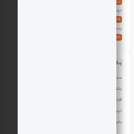
در
پیدا کردن دوست دختر: 10 راه جدید یافتن و گرفتن
آرش
دوست دختر
Ayesha
در
9 تعبیر خواب شیر دادن به نوزاد، بچه و کودک
پسر و دختر
live _erfan
در
هزینه تحصیل در آمریکا چقدر است؟
وبگردی
مجله باحال مگ
پلتفرم رپورتاژ آگهی تسمینو
اقتصادی
تیتر24
بخور سرد و گرم