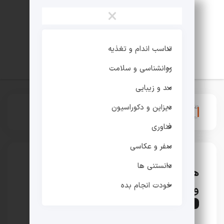
×
تناسب اندام و تغذیه
روانشناسی و سلامت
مد و زیبایی
صفحه اصلی
>
ترند های روز
:
دیزاین و دکوراسیون
هشدار پریناز ایزدیار در مورد حیوانات ولگرد
فناوری
سفر و عکاسی
دانستنی ها
هشدار پریناز ایزدیار در مورد حیوانات
خودت انجام بده
ولگرد
ترند های روز