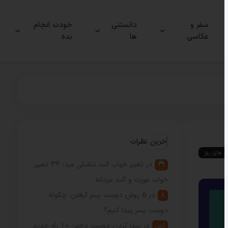
سفر و
دانستنی
خودت انجام
عکاسی
ها
بده
آخرین نظرات
ند های روز
در
تعبیر خواب آلت تناسلی مرد: 36 تعبیر
خواب عورت و آلت مردانه
در
5 روش دوست پسر گرفتن؛ چگونه
X
دوست پسر پیدا کنیم؟
در
پیدا کردن دوست دختر: 10 راه جدید
آرش