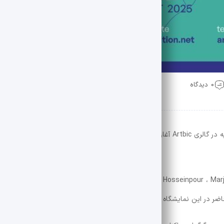
0 دیدگاه
نمایشگاه گروه تهران ، با همکاری چندین گالری ، روز جمعه 9 ژوئیه در گالری Artbic آغاز می شود. این نمایشگاه با یادآوری جنگ شش 
man Yaghoubpour ، Kiomars Harpa ، Bozorgmehr Hosseinpour ، Mar