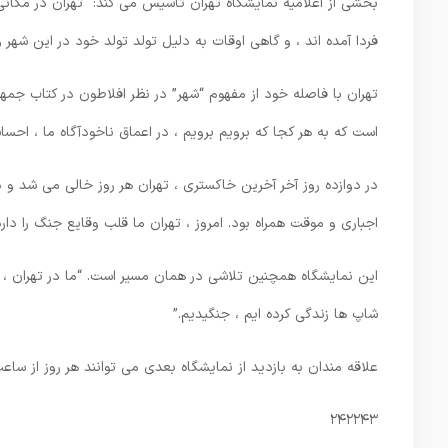
بخشی از اعلامیه نمایشگاه تهران تأسیس می کند: “تهران در مکانی
فردا آمده اند ، و گاهی اوقات به دلیل تولد تولد خود در این شهر و
است که به هر کجا که برویم برویم ، در اعماق ناخودآگاه ما ، اح
در دوازده روز آخر آخرین خاکستری ، تهران هر روز خالی می شد و 
اجباری و موقت همراه بود. امروز ، تهران ما قلب وقایع جنگ را دار
این نمایشگاه همچنین تلاشی در همان مسیر است. “ما در تهران ، شه
شاپ ها زندگی کرده ایم ، جنگیدیم.”
علاقه مندان به بازدید از نمایشگاه بعدی می توانند هر روز از ساعت 4 تا 5 بعد از ظهر و جمعه از 4 تا 5 بعد از ظهر در گالری Artibility شرکت 
۲۴۲۲۴۳