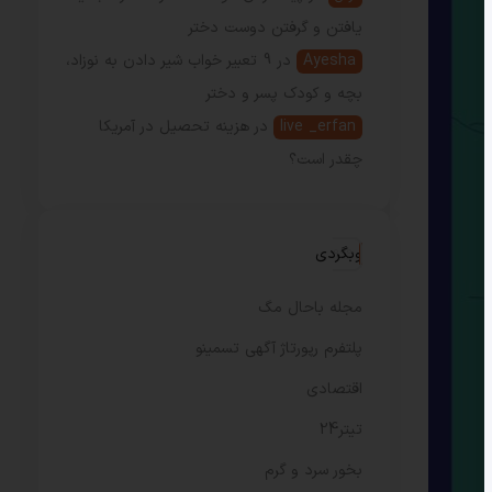
یافتن و گرفتن دوست دختر
Ayesha
در
9 تعبیر خواب شیر دادن به نوزاد،
بچه و کودک پسر و دختر
live _erfan
در
هزینه تحصیل در آمریکا
چقدر است؟
وبگردی
مجله باحال مگ
پلتفرم رپورتاژ آگهی تسمینو
اقتصادی
تیتر24
بخور سرد و گرم