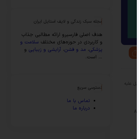
مجله سبک زندگی و لایف استایل ایران
هدف اصلی فارسیرو ارائه مطالبی جذاب
و کاربردی در حوزه‌های مختلف
سلامت و
پزشکی
،
مد و فشن
،
آرایشی و زیبایی
و
… است.
روزه اسرائیل علیه
دسترسی سریع
تماس با ما
درباره ما
Ar