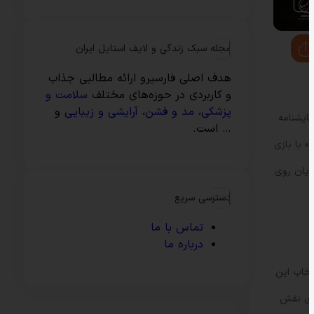
مجله سبک زندگی و لایف استایل ایران
هدف اصلی فارسیرو ارائه مطالبی جذاب
و کاربردی در حوزه‌های مختلف
سلامت و
پزشکی
،
مد و فشن
،
آرایشی و زیبایی
و
ایشنامه
… است.
 با بازی
ویان روی
دسترسی سریع
تماس با ما
درباره ما
تخاب این
تای نقش