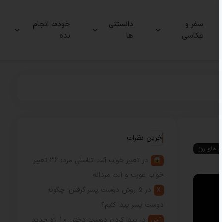
سفر و
دانستنی
خودت انجام
عکاسی
ها
بده
آخرین نظرات
ند های روز
در
تعبیر خواب آلت تناسلی مرد: 36 تعبیر
خواب عورت و آلت مردانه
در
5 روش دوست پسر گرفتن؛ چگونه
X
دوست پسر پیدا کنیم؟
در
پیدا کردن دوست دختر: 10 راه جدید
آرش