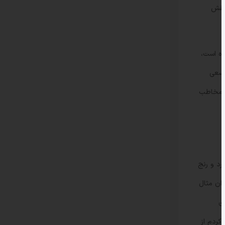
 نقش
ده است،
 سعی
دا مخاطب
رد و رنج
وان مثال
وی
کردم از