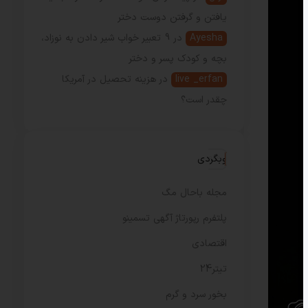
یافتن و گرفتن دوست دختر
Ayesha
در
9 تعبیر خواب شیر دادن به نوزاد،
بچه و کودک پسر و دختر
live _erfan
در
هزینه تحصیل در آمریکا
چقدر است؟
وبگردی
مجله باحال مگ
پلتفرم رپورتاژ آگهی تسمینو
اقتصادی
تیتر24
بخور سرد و گرم