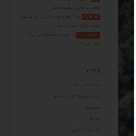
یافتن و گرفتن دوست دختر
Ayesha
در
9 تعبیر خواب شیر دادن به نوزاد،
بچه و کودک پسر و دختر
live _erfan
در
هزینه تحصیل در آمریکا
چقدر است؟
وبگردی
مجله باحال مگ
پلتفرم رپورتاژ آگهی تسمینو
اقتصادی
تیتر24
بخور سرد و گرم