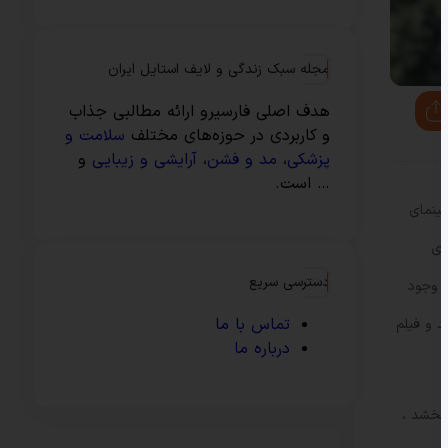
مجله سبک زندگی و لایف استایل ایران
هدف اصلی فارسیرو ارائه مطالبی جذاب
و کاربردی در حوزه‌های مختلف
سلامت و
پزشکی
،
مد و فشن
،
آرایشی و زیبایی
و
… است.
سینمای
ای
دسترسی سریع
و وجود
تماس با ما
ن راضی بودند و فیلم
درباره ما
 بخشد ،