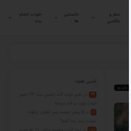
سفر و
دانستنی
خودت انجام
عکاسی
ها
بده
آخرین نظرات
ند های روز
در
تعبیر خواب آلت تناسلی مرد: 36 تعبیر
خواب عورت و آلت مردانه
در
5 روش دوست پسر گرفتن؛ چگونه
X
دوست پسر پیدا کنیم؟
در
پیدا کردن دوست دختر: 10 راه جدید
آرش