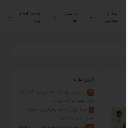
سفر و
دانستنی
خودت انجام
عکاسی
ها
بده
آخرین نظرات
در
تعبیر خواب آلت تناسلی مرد: 36 تعبیر
خواب عورت و آلت مردانه
در
5 روش دوست پسر گرفتن؛ چگونه
X
دوست پسر پیدا کنیم؟
در
پیدا کردن دوست دختر: 10 راه جدید
آرش