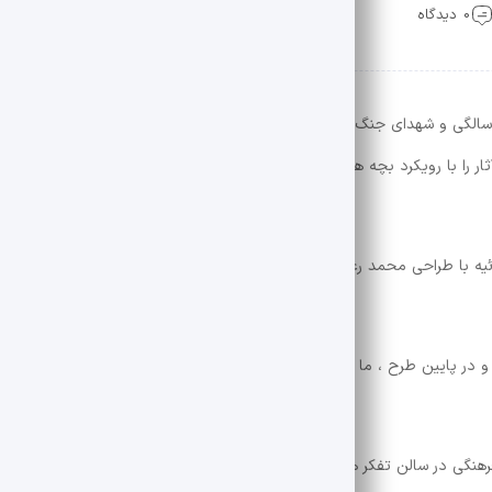
0 دیدگاه
سید شهاب الدین شکیبا ، مدیر مرکز هنرهای تجسمی ، مدیر چهل سالگی و شهدای جنگ 6 روز ، توضیح داد: “از جمله استفاده از این
 آثار را با رویکرد بچه هایی که در این جنگ بودند ، نشان دهند که در این جنگ
وی گفت: “در نتیجه ، دیوار انقلاب مربع تهران در روز دوشنبه 9 ژوئیه با طراحی محمد رعزا مح
 دیوار ، 5 کودک زیر 5 سال را می بینیم و در پایین طرح ، ما یک نقاشی را می بینیم که گویی توسط این کودکان ک
رهنگی در سالن تفکر هنرها” دیوار نازک “نصب شده است که باید توسط محمد 