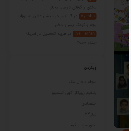
یافتن و گرفتن دوست دختر
Ayesha
در
9 تعبیر خواب شیر دادن به نوزاد،
بچه و کودک پسر و دختر
live _erfan
در
هزینه تحصیل در آمریکا
چقدر است؟
وبگردی
مجله باحال مگ
پلتفرم رپورتاژ آگهی تسمینو
اقتصادی
تیتر24
بخور سرد و گرم