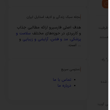
مجله سبک زندگی و لایف استایل ایران
هدف اصلی فارسیرو ارائه مطالبی جذاب
 نمایشگاه و ظرفیت
و کاربردی در حوزه‌های مختلف
سلامت و
 هستند
پزشکی
،
مد و فشن
،
آرایشی و زیبایی
و
… است.
مد محمد محمد محمد در یک جنگ 6 روزه با شعار” راه
دسترسی سریع
تماس با ما
شیده شده
درباره ما
می گوید: