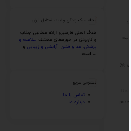
مجله سبک زندگی و لایف استایل ایران
هدف اصلی فارسیرو ارائه مطالبی جذاب
سئولیت
و کاربردی در حوزه‌های مختلف
سلامت و
پزشکی
،
مد و فشن
،
آرایشی و زیبایی
و
… است.
ی در بازآفرینی رنج
دسترسی سریع
It i
تماس با ما
درباره ما
prize 