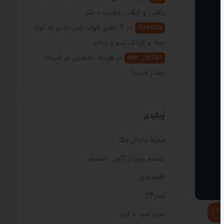
یافتن و گرفتن دوست دختر
Ayesha
در
9 تعبیر خواب شیر دادن به نوزاد،
بچه و کودک پسر و دختر
live _erfan
در
هزینه تحصیل در آمریکا
چقدر است؟
وبگردی
مجله باحال مگ
پلتفرم رپورتاژ آگهی تسمینو
اقتصادی
تیتر24
بخور سرد و گرم