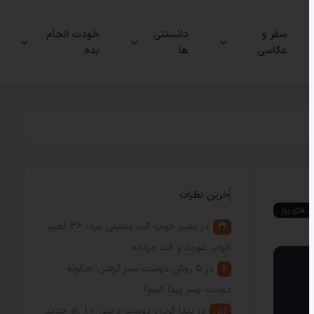
سفر و
دانستنی
خودت انجام
عکاسی
ها
بده
آخرین نظرات
ند های روز
در
تعبیر خواب آلت تناسلی مرد: 36 تعبیر
خواب عورت و آلت مردانه
در
5 روش دوست پسر گرفتن؛ چگونه
X
دوست پسر پیدا کنیم؟
در
پیدا کردن دوست دختر: 10 راه جدید
آرش