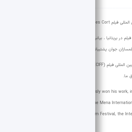
 بشردوستانه انتخاب شد.
ز معتبرترین رویدادهای فیلم در بریتانیا ، بیانیه ای رسمی صادر کرد: فیلمساز ایرانی احمد زرای ، در م
یلمسازان جوان پشتیبانی می کند و نقش فیلمسازان جوان را تقویت می کند.
خانم کارولین تودیچ – ریچاردسون ، کارگردان و کارگردان جشنواره بین المللی فیلم ECIFF (ECIFF) ، آثار زرای را ستود: توانایی احمد زرا
 ما.
s worth mentioning that Ahmad Zayeri has previously won his work, 
of several international film festivals, including the Mena Internation
International Film Festival, the International Film Festival, the Int