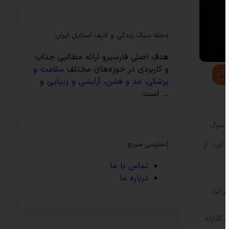
مجله سبک زندگی و لایف استایل ایران
هدف اصلی فارسیرو ارائه مطالبی جذاب
و کاربردی در حوزه‌های مختلف
سلامت و
پزشکی
،
مد و فشن
،
آرایشی و زیبایی
و
… است.
در سوگ
دسترسی سریع
ورد. از
تماس با ما
درباره ما
 کرد.
 گذارند