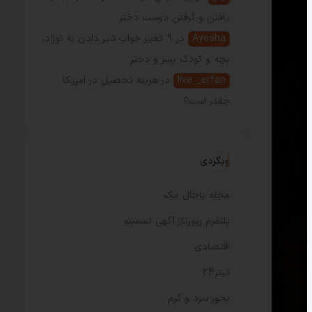
یافتن و گرفتن دوست دختر
Ayesha
در
9 تعبیر خواب شیر دادن به نوزاد،
بچه و کودک پسر و دختر
live _erfan
در
هزینه تحصیل در آمریکا
چقدر است؟
وبگردی
مجله باحال مگ
پلتفرم رپورتاژ آگهی تسمینو
اقتصادی
تیتر24
بخور سرد و گرم