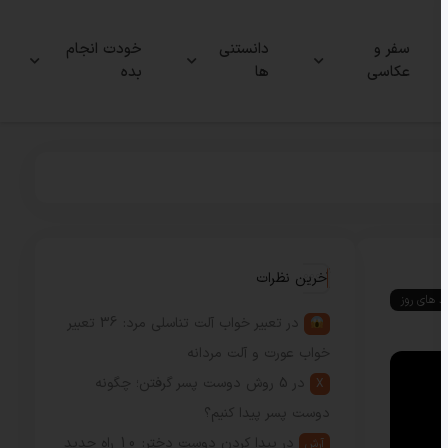
سفر و
دانستنی
خودت انجام
عکاسی
ها
بده
آخرین نظرات
ند های روز
در
تعبیر خواب آلت تناسلی مرد: 36 تعبیر
خواب عورت و آلت مردانه
در
5 روش دوست پسر گرفتن؛ چگونه
X
دوست پسر پیدا کنیم؟
در
پیدا کردن دوست دختر: 10 راه جدید
آرش