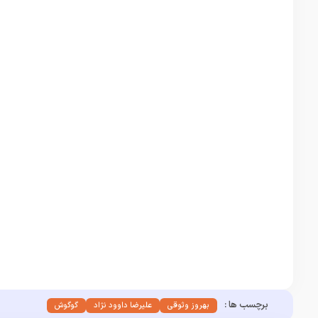
برچسب ها :
بهروز وثوقی
علیرضا داوود نژاد
گوگوش