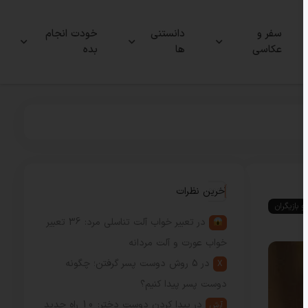
سفر و
دانستنی
خودت انجام
عکاسی
ها
بده
آخرین نظرات
و بازیگران
در
تعبیر خواب آلت تناسلی مرد: 36 تعبیر
خواب عورت و آلت مردانه
در
5 روش دوست پسر گرفتن؛ چگونه
X
دوست پسر پیدا کنیم؟
در
پیدا کردن دوست دختر: 10 راه جدید
آرش