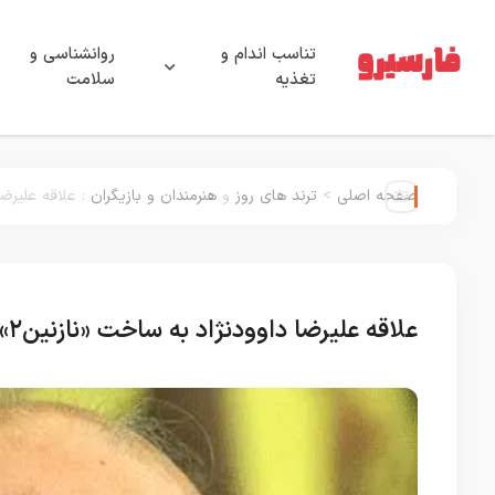
تناسب اندام و
روانشناسی و
تغذیه
سلامت
صفحه اصلی
>
ترند های روز
و
هنرمندان و بازیگران
:
علاقه علیرضا داوودن
علاقه علیرضا داوودنژاد به ساخت «نازنین۲» با گوگوش و بهروز وثوقی