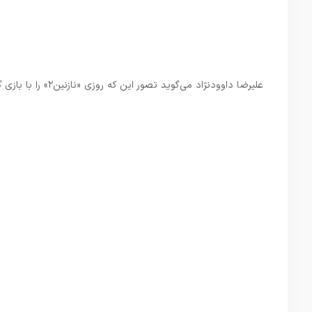
علیرضا داوودنژاد می‌گوید تصور این که روزی «نازنین۲» را با بازی گوگوش و بهروز وثوقی بسازد برایش جالب است.