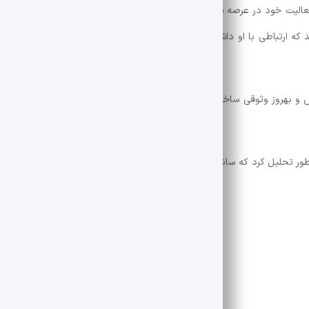
فعالیت خود در عرصه سینما گفت. او که دومین فیلمش؛ «نازنین» را با بازی فا
 ارتباطی با او داشته باشد یا نه، گفت: «خاطرم نیست چه زمانی بود اما وق
 او ادامه داد: «اگر می‌شد «نازنین۲» را با گوگوش و بهروز وثوقی ساخت، جالب می‌شد. هرچند فعلا همین‌طور مانده است.
‌طور تحلیل کرد که سانسور رابطه سینمای ایران را با جامعه قطع می‌کند و در نت