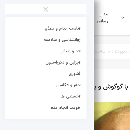
×
مد و
دیزاین و
فناوری
زیبایی
دکوراسیون
تناسب اندام و تغذیه
روانشناسی و سلامت
مد و زیبایی
ژاد به ساخت «نازنین۲» با گوگوش و بهروز وثوقی
دیزاین و دکوراسیون
فناوری
سفر و عکاسی
ترند های روز
هنرمندان 
دانستنی ها
خودت انجام بده