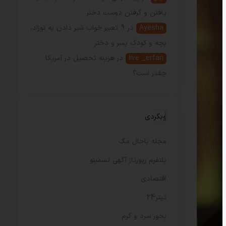
یافتن و گرفتن دوست دختر
Ayesha
در
9 تعبیر خواب شیر دادن به نوزاد،
بچه و کودک پسر و دختر
live _erfan
در
هزینه تحصیل در آمریکا
چقدر است؟
وبگردی
مجله باحال مگ
پلتفرم رپورتاژ آگهی تسمینو
اقتصادی
تیتر24
بخور سرد و گرم