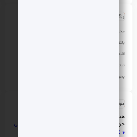
وبگردی
مجله باحال مگ
پلتفرم رپورتاژ آگهی تسمینو
اقتصادی
تیتر24
بخور سرد و گرم
مجله سبک زندگی و لایف استایل ایران
هدف اصلی فارسیرو ارائه مطالبی جذاب و کاربردی در
حوزه‌های مختلف
سلامت و پزشکی
،
مد و فشن
،
آرایشی
و زیبایی
و … است.