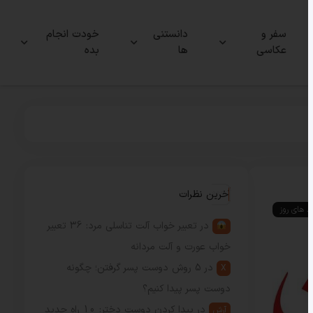
سفر و
دانستنی
خودت انجام
عکاسی
ها
بده
آخرین نظرات
ند های روز
در
تعبیر خواب آلت تناسلی مرد: 36 تعبیر
خواب عورت و آلت مردانه
در
5 روش دوست پسر گرفتن؛ چگونه
X
دوست پسر پیدا کنیم؟
در
پیدا کردن دوست دختر: 10 راه جدید
آرش