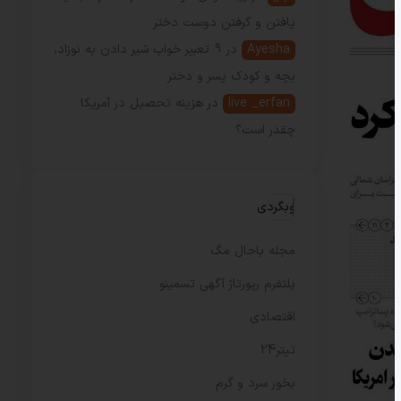
یافتن و گرفتن دوست دختر
Ayesha
در
9 تعبیر خواب شیر دادن به نوزاد،
بچه و کودک پسر و دختر
live _erfan
در
هزینه تحصیل در آمریکا
چقدر است؟
وبگردی
مجله باحال مگ
پلتفرم رپورتاژ آگهی تسمینو
اقتصادی
تیتر24
بخور سرد و گرم