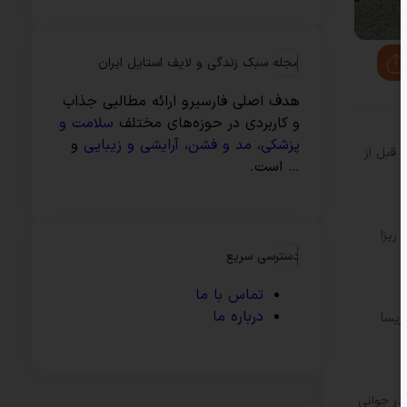
مجله سبک زندگی و لایف استایل ایران
هدف اصلی فارسیرو ارائه مطالبی جذاب
و کاربردی در حوزه‌های مختلف
سلامت و
پزشکی
،
مد و فشن
،
آرایشی و زیبایی
و
ای قبل از
… است.
ریزا
دسترسی سریع
تماس با ما
درباره ما
ریسا
ت شود.” در جوانی