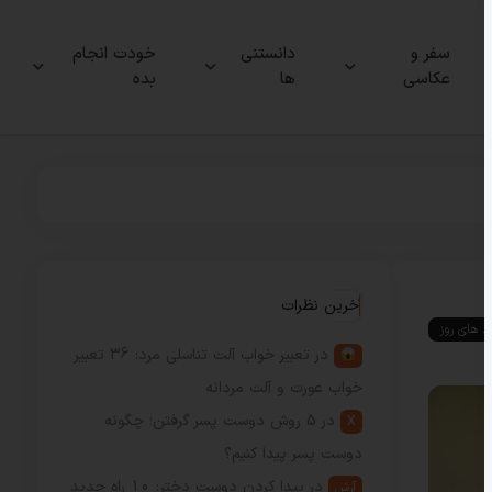
سفر و
دانستنی
خودت انجام
عکاسی
ها
بده
آخرین نظرات
ند های روز
در
تعبیر خواب آلت تناسلی مرد: 36 تعبیر
خواب عورت و آلت مردانه
در
5 روش دوست پسر گرفتن؛ چگونه
X
دوست پسر پیدا کنیم؟
در
پیدا کردن دوست دختر: 10 راه جدید
آرش