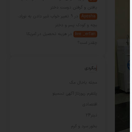
یافتن و گرفتن دوست دختر
Ayesha
در
9 تعبیر خواب شیر دادن به نوزاد،
بچه و کودک پسر و دختر
live _erfan
در
هزینه تحصیل در آمریکا
چقدر است؟
وبگردی
مجله باحال مگ
پلتفرم رپورتاژ آگهی تسمینو
اقتصادی
تیتر24
بخور سرد و گرم