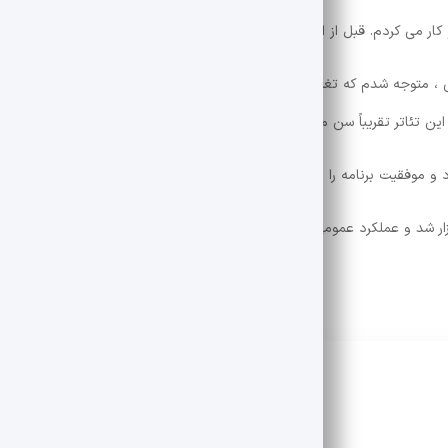
نی ، متوجه شدم که تغییرات ایجاد شده را تحقق می بخشد. من می بینم که آنها 
ین تئاتر تقریباً سن من است.
 و موفقیت برنامه را می خواست ، شمع “فراتر از افسانه” شب.