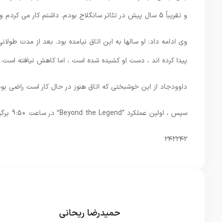
و تقریباً 5 سال پیش در تئاتر سانگلاج بودم. داشتم کار می کردم و کار می کردم. قبل از انقلاب ، ما Playelo را تمرین می کنیم.
وی ادامه داد: او سالها به این اتاق نیامده بود. بعد از مدت طولا
پیدا کرده اند ، دست او کشیده شده است ، اما کاهش نیافته است. ا
داوودجاد از این خوشبختی که اتاق هنوز در حال کار است راضی بود
سپس ، اولین عملکرد “Beyond the Legend” در ساعت 9:50 برگزار شد و عملکرد عمومی وی به طور رسمی آغاز شد.
۲۴۲۲۴۲
حمیدرضا ریحانی