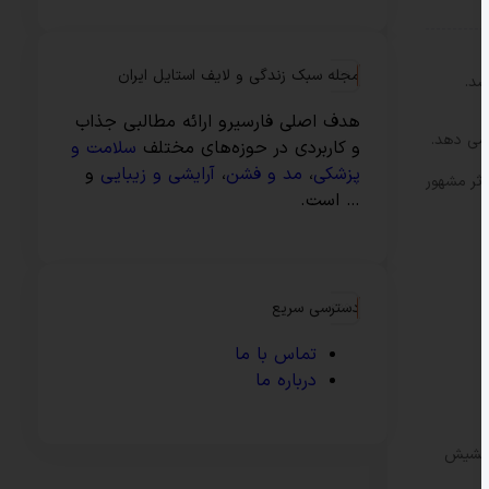
مجله سبک زندگی و لایف استایل ایران
شد.
هدف اصلی فارسیرو ارائه مطالبی جذاب
 منطقه آب درمانی سابق شهر بریستول را قبل از ساخت پل معلق Cliftton نشان می دهد.
و کاربردی در حوزه‌های مختلف
سلامت و
پزشکی
،
مد و فشن
،
آرایشی و زیبایی
و
ثر مشهور
… است.
دسترسی سریع
تماس با ما
درباره ما
ن کار توسط کشیش