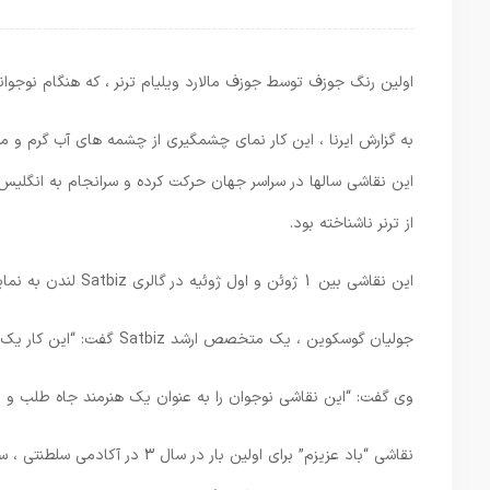
اولین رنگ جوزف توسط جوزف مالارد ویلیام ترنر ، که هنگام نوج
این نقاشی سالها در سراسر جهان حرکت کرده و سرانجام به انگلی
از ترنر ناشناخته بود.
این نقاشی بین 1 ژوئن و اول ژوئیه در گالری Satbiz لندن به نمایش گذاشته می شود و سپس حراج با قیمت تا 5000 پوند حراج می شود.
جولیان گوسکوین ، یک متخصص ارشد Satbiz گفت: “این کار یک دید جذاب و آموزنده از سبک اولیه ترنر را ارائه می دهد.”
وی گفت: “این نقاشی نوجوان را به عنوان یک هنرمند جاه طلب و م