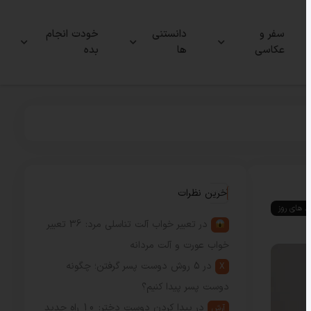
سفر و
دانستنی
خودت انجام
عکاسی
ها
بده
آخرین نظرات
ند های روز
در
تعبیر خواب آلت تناسلی مرد: 36 تعبیر
خواب عورت و آلت مردانه
در
5 روش دوست پسر گرفتن؛ چگونه
X
دوست پسر پیدا کنیم؟
در
پیدا کردن دوست دختر: 10 راه جدید
آرش