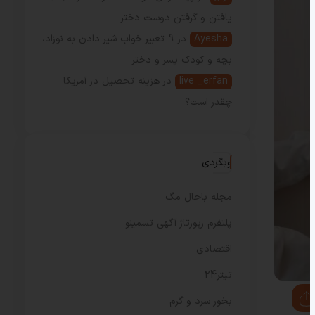
یافتن و گرفتن دوست دختر
Ayesha
در
9 تعبیر خواب شیر دادن به نوزاد،
بچه و کودک پسر و دختر
live _erfan
در
هزینه تحصیل در آمریکا
چقدر است؟
وبگردی
مجله باحال مگ
پلتفرم رپورتاژ آگهی تسمینو
اقتصادی
تیتر24
بخور سرد و گرم