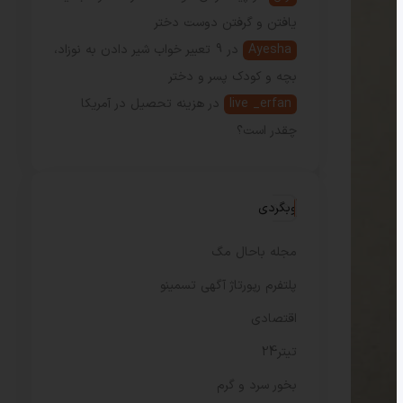
یافتن و گرفتن دوست دختر
Ayesha
در
9 تعبیر خواب شیر دادن به نوزاد،
بچه و کودک پسر و دختر
live _erfan
در
هزینه تحصیل در آمریکا
چقدر است؟
وبگردی
مجله باحال مگ
پلتفرم رپورتاژ آگهی تسمینو
اقتصادی
تیتر24
بخور سرد و گرم