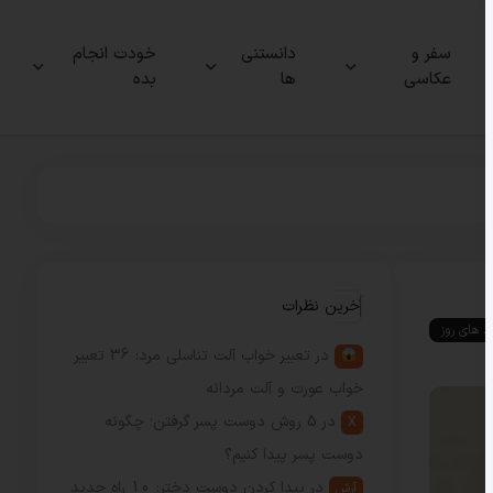
سفر و
دانستنی
خودت انجام
عکاسی
ها
بده
آخرین نظرات
ند های روز
در
تعبیر خواب آلت تناسلی مرد: 36 تعبیر
خواب عورت و آلت مردانه
در
5 روش دوست پسر گرفتن؛ چگونه
X
دوست پسر پیدا کنیم؟
در
پیدا کردن دوست دختر: 10 راه جدید
آرش