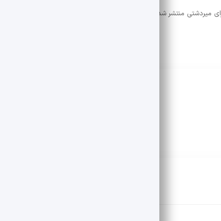
رای میردشتی منتشر شده و در دسترس علاقه مندان به تاریخ و فرهنگ ایران زم