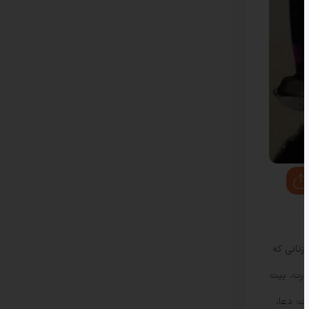
زنانی که
بارت، بیت
ت: دعا،