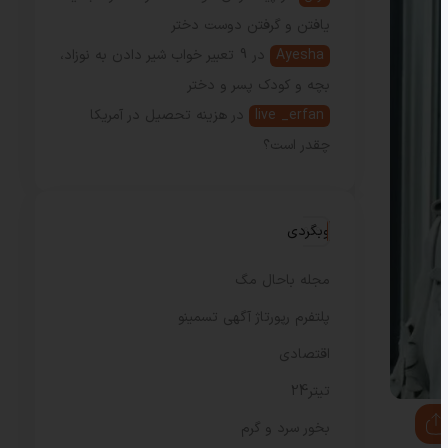
یافتن و گرفتن دوست دختر
Ayesha
در
9 تعبیر خواب شیر دادن به نوزاد،
بچه و کودک پسر و دختر
live _erfan
در
هزینه تحصیل در آمریکا
چقدر است؟
وبگردی
مجله باحال مگ
پلتفرم رپورتاژ آگهی تسمینو
اقتصادی
تیتر24
بخور سرد و گرم