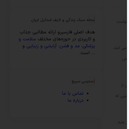
مجله سبک زندگی و لایف استایل ایران
رخواست
هدف اصلی فارسیرو ارائه مطالبی جذاب
و کاربردی در حوزه‌های مختلف
سلامت و
پزشکی
،
مد و فشن
،
آرایشی و زیبایی
و
” رفتار می کنند.
… است.
انش
دسترسی سریع
س از
تماس با ما
نینی که
درباره ما
ز علیه