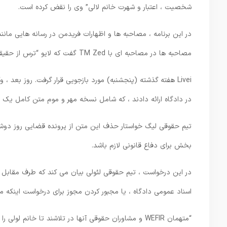
شخصیت ، اعتبار و شهرت خانم لالی” وی را نقض کرده است.
مصاحبه ها در مصاحبه ای با TM Zed گفت که لایو “ترس از حقیقت” داشته و ممکن است در جلسه بازجویی حضور نداشته باشد.
Livei هفته گذشته (پنجشنبه) مورد بازجویی قرار گرفت. روز بع
در دادگاه ارائه دادند ، که شامل نسخه مهر و موم متن کامل یک 
تیم حقوقی لیگ خواستار حذف این متن از پرونده قضایی روز دوشنب
بخش برای دفاع قانونی لازم باشد.
در این درخواست ، تیم حقوقی لئولی بیان می کند که طرف مقابل از 
اسناد عمومی دادگاه ، یا مجبور کردن مجوز برای درخواست اینکه متن
“متهمان WEFIR و مشاوران حقوقی آنها در تلاشند تا خانم ل