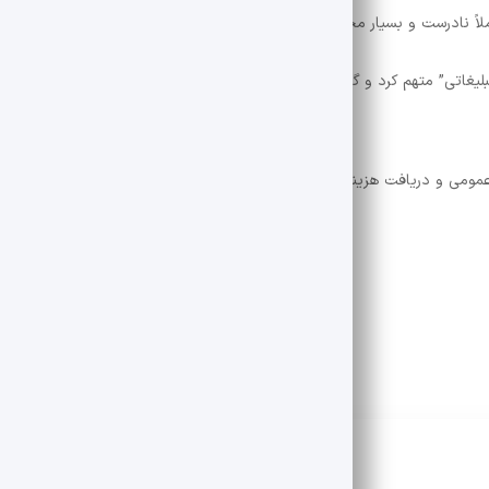
ملاً نادرست و بسیار مخرب است. “
لیغاتی” متهم کرد و گفت که رفتار وی می تواند باعث ایجاد اطلاعات فریبنده ش