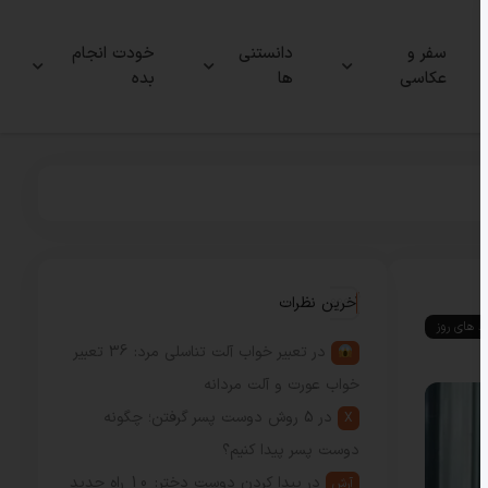
سفر و
دانستنی
خودت انجام
عکاسی
ها
بده
آخرین نظرات
ند های روز
در
تعبیر خواب آلت تناسلی مرد: 36 تعبیر
خواب عورت و آلت مردانه
در
5 روش دوست پسر گرفتن؛ چگونه
X
دوست پسر پیدا کنیم؟
در
پیدا کردن دوست دختر: 10 راه جدید
آرش