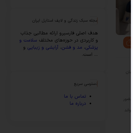
مجله سبک زندگی و لایف استایل ایران
هدف اصلی فارسیرو ارائه مطالبی جذاب
و کاربردی در حوزه‌های مختلف
سلامت و
پزشکی
،
مد و فشن
،
آرایشی و زیبایی
و
… است.
بان
دسترسی سریع
تماس با ما
هنگی نشان داده اند. Alinili با اشاره به حضور
درباره ما
واند