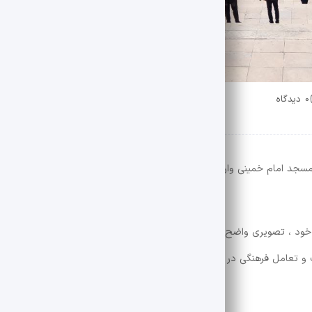
0 دیدگاه
سجد امام خمینی وارد می شود که به گفته چندین کاربر توییتر امسال از مخاط
براساس گزارش دوران ایران ، کاربران با به اشتراک گذاشتن تجربیات خود ، تصویری واضح از این رویداد فر
و تعامل فرهنگی در جامعه توصیف کرده و ابراز امیدواری کرد که این رویداد بت