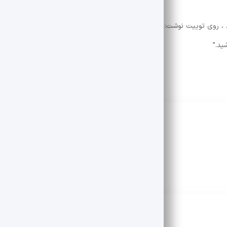
ین موضوع اشاره می کند ، روی توییت نوشت: “نمایشگاه کتاب امسال نشان داده است که با وجود 
ید.”