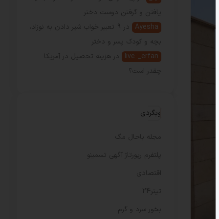
یافتن و گرفتن دوست دختر
Ayesha
در
9 تعبیر خواب شیر دادن به نوزاد،
بچه و کودک پسر و دختر
live _erfan
در
هزینه تحصیل در آمریکا
چقدر است؟
وبگردی
مجله باحال مگ
پلتفرم رپورتاژ آگهی تسمینو
اقتصادی
تیتر24
بخور سرد و گرم