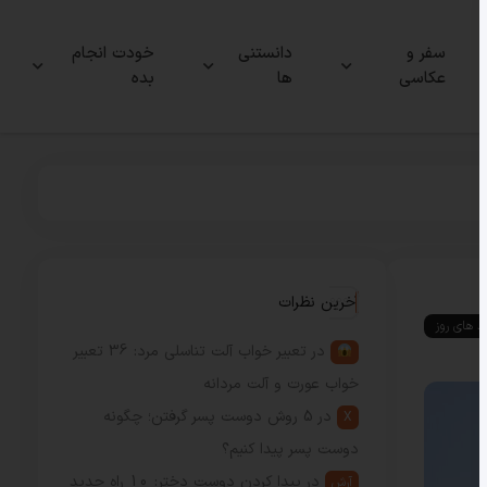
سفر و
دانستنی
خودت انجام
عکاسی
ها
بده
آخرین نظرات
ند های روز
در
تعبیر خواب آلت تناسلی مرد: 36 تعبیر
خواب عورت و آلت مردانه
در
5 روش دوست پسر گرفتن؛ چگونه
X
دوست پسر پیدا کنیم؟
در
پیدا کردن دوست دختر: 10 راه جدید
آرش