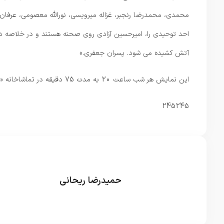
محمدی، محمدرضا رنجبر، غزاله میرویسی، نورالله معصومی، عرفان 
آتش کشیده می شود. پسران جعفری.»
این نمایش هر شب ساعت 20 به مدت 75 دقیقه در تماشاخانه «سنگلج» اجرا می شود.
245245
حمیدرضا ریحانی