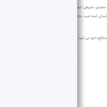
سعیدی، امیرعلی، ایفای نقش می کنند. رزقی، پوریا پارسیان، مهدی محیبی لا
احد توحیدی را، امیرحسین آزادی روی صحنه هستند و در خلاصه داستان 