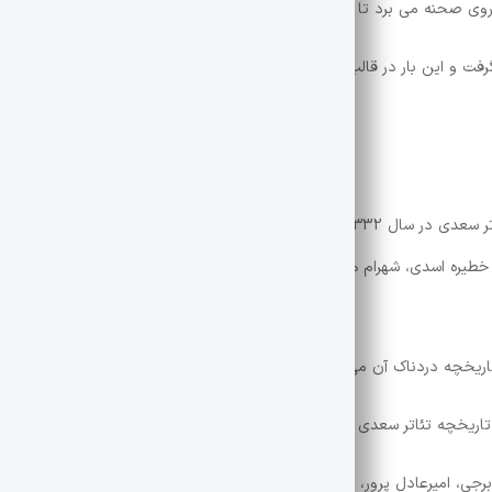
ه روی صحنه می برد تا چراغ راه فرهنگ و هنر باشد.
اد فعالیت خود را از سر گرفت و این بار در قالب سینما سعدی فعالیت جدیدی را آغاز کرد، اما بار دیگر
حسین کیانی هنرمند علاقه مند به نمایش های ایرانی نمایش «تئاتر سعدی در سال 1332» را درباره سرنوشت عجیب این تئاتر اجرا کرد. 
د رحمتی، خطیره اسدی، شهرام هچیت دوست، امیر دلاوری، علیرضا آرا و… در سالن اصل
اریخچه دردناک آن می پردازد.
از تاریخچه تئاتر سعدی در تماشاخانه قدیمی سنگلج روی صحنه می رود.
ی، امیرعادل پرور، زیبا کاظمی، علی باقری، امین موذن، مبین آذربایجانی، م