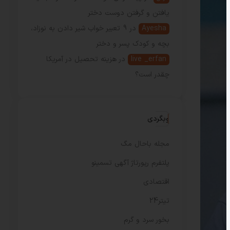
یافتن و گرفتن دوست دختر
Ayesha
در
9 تعبیر خواب شیر دادن به نوزاد،
بچه و کودک پسر و دختر
live _erfan
در
هزینه تحصیل در آمریکا
چقدر است؟
وبگردی
مجله باحال مگ
پلتفرم رپورتاژ آگهی تسمینو
اقتصادی
تیتر24
بخور سرد و گرم