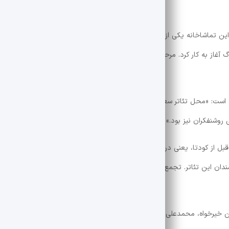
گفته می شود تماشاخانه سعدی در سال 1329 افتتاح 
 500 تماشاگر و با فضایی بزرگ آغاز به کار کرد. مرحله گردان . «پنکه خانم ویندرمر» اولین نمایشی بود که د
ه است: «محل تئاتر سعدی در دوران مشروطه خانه صاحب اختر برادر اقبال الدول
وشنفکران نیز بود.» آن زمان بود.
اما این تئاتر از ابتدا برای عده ای خاری به نظر می رسید، زیرا حتی قبل از کودتا، یعنی در سال 1300، همزمان با شب افتتاحیه 
ندان این تئاتر. تجمع اعتراضی جمعی از مردم در مقابل مجلس شورای ملی وا
ن خیرخواه، محمدعلی جعفری، عزت الله نظامی، مهین دیهیم، عباس شباویز، 