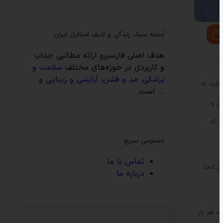
مجله سبک زندگی و لایف استایل ایران
هدف اصلی فارسیرو ارائه مطالبی جذاب
و کاربردی در حوزه‌های مختلف
سلامت و
پزشکی
،
مد و فشن
،
آرایشی و زیبایی
و
ین شاید به
… است.
ر و
ی که
دسترسی سریع
تماس با ما
ه در آنجا
درباره ما
ت هر بار