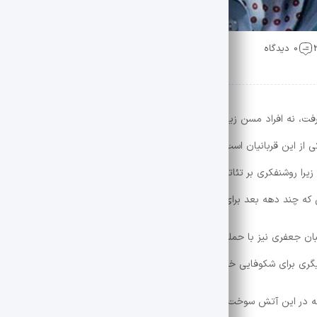
0 دیدگاه
2 مرداد نه قربانیان زیادی گرفت، نه افراد مسن زیادی را کشت و نه آنها را روانه زندان کرد، اما در این ب
ی از این قربانیان است. تئاتری که روزگاری شکوه خاص خود را داشت و محل کا
ت زیرا روشنفکری بر تئاتر حاکم بود و این برای کودتاچیان خوشایند نبود. سرنوشت
 چند دهه بعد برای این تئاتر اتفاق افتاده اشک بریزد.
 ساعات کودتای 28 مرداد، جوانان شعبان جعفری نیز با حمله به این تماشاخانه، آن را به آتش کشیدند و تفکری ک
دیگری برای شکوفایی خود می یابد.
م که در این آتش سوخت و اگرچه مانند ققنوس دوباره متولد شد، اما گویی سرنوش