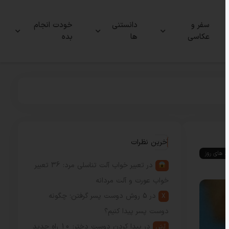
سفر و
دانستنی
خودت انجام
عکاسی
ها
بده
آخرین نظرات
ند های روز
در
تعبیر خواب آلت تناسلی مرد: 36 تعبیر
خواب عورت و آلت مردانه
در
5 روش دوست پسر گرفتن؛ چگونه
X
دوست پسر پیدا کنیم؟
در
پیدا کردن دوست دختر: 10 راه جدید
آرش