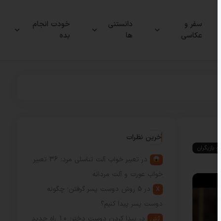
سفر و
دانستنی
خودت انجام
عکاسی
ها
بده
آخرین نظرات
و بازیگران
در
تعبیر خواب آلت تناسلی مرد: 36 تعبیر
خواب عورت و آلت مردانه
در
5 روش دوست پسر گرفتن؛ چگونه
X
دوست پسر پیدا کنیم؟
در
پیدا کردن دوست دختر: 10 راه جدید
آرش