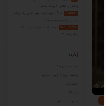
یافتن و گرفتن دوست دختر
Ayesha
در
9 تعبیر خواب شیر دادن به نوزاد،
بچه و کودک پسر و دختر
live _erfan
در
هزینه تحصیل در آمریکا
چقدر است؟
وبگردی
مجله باحال مگ
پلتفرم رپورتاژ آگهی تسمینو
اقتصادی
تیتر24
بخور سرد و گرم