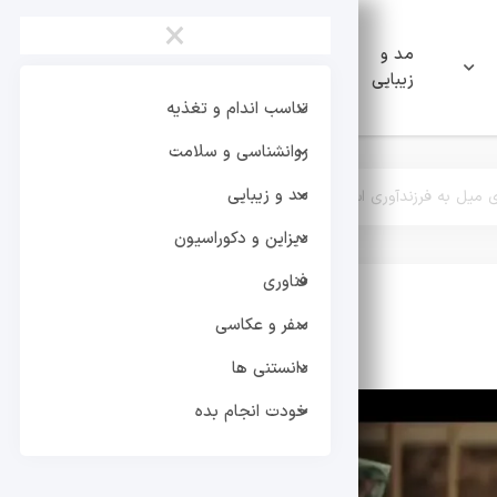
×
مد و
دیزاین و
فناوری
زیبایی
دکوراسیون
تناسب اندام و تغذیه
روانشناسی و سلامت
مد و زیبایی
ای میل به فرزندآوری است
دیزاین و دکوراسیون
فناوری
سفر و عکاسی
ترند های روز
هنرمندان 
دانستنی ها
خودت انجام بده