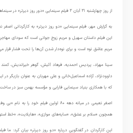
از روز چهارشنبه ۲۱ آبان ۲ فیلم سینمایی «دور روز دیرتر» در سینماهای سراسر کشور اکران شدند.
به گزارش مهر، فیلم سینمایی «دو روز دیرتر» به کارگردانی اصغر 
این فیلم داستان سهیل و مریم زوج جوانی است که سودای مهاجرت دار
مریم عاشق نوه است و برای نوه‌دار شدن آن‌ها را تحت فشار قرار م
سینا مهراد، پردیس احمدیه، فرهاد آئیش، گوهر خیراندیش، کمند 
داوودنژاد، آزاده اسماعیل‌خانی و علی مهربان به عنوان بازیگر در 
که با همکاری بنیاد سینمایی فارابی و مؤسسه بهمن سبز در ساخت 
همچون «سلام بر عشق»، «سایه‌های موازی»، «هایلایت»، «خط استوا»
این کارگردان در گفتگویی درباره «دو روز دیرتر» بیان کرد: ما فی