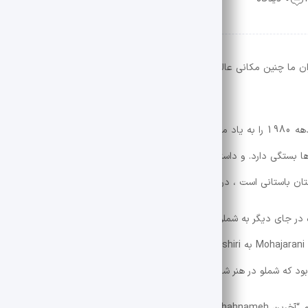
ان ما چنین مکانی عالی و عزیز دارند که هرگونه کمبودی به احساسات ملی آس
این بحث و جدال سخنان مطرح شده توسط احمد شملو در اواخر دهه 1980 را به یاد می آورد. شملو با دروغگو فرادووی را در تاریخ کاوه
ا بستگی دارد. و داستانهای این “نام باستانی باستانی” از نسل و سینوس تا گذ
تان باستانی است ، در روایت زیبای آن است.
 در جای دیگر به شملو رسیده است. در آن سال ، در میان انواع پاسخ های علمی
عاطفی به شملو ، از یادداشت دکتر فارشید ورد و کتابتا … مصاحبه Mohajarani به Houshang Golshiri با دنیای گفتار ، پاسخ عمدتاً و 
د که شملو در هنر شعر.
میهن پرست شاعر “من تو را دوست دارم یک بوم قدیمی” و شهنوام “آخرین The Shahnameh” برای همه آشکار بود. هنگامی که ا