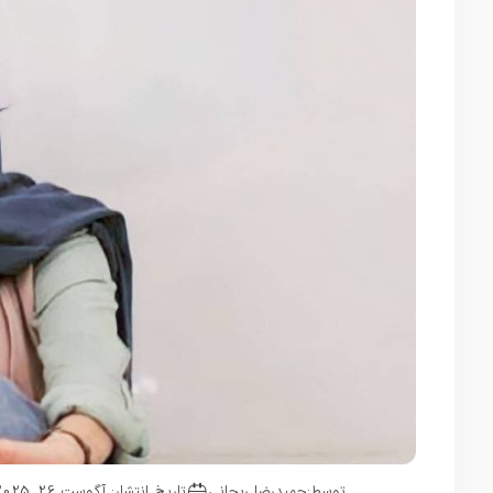
توسط:
حمیدرضا ریحانی
تاریخ انتشار: آگوست 26, 2025