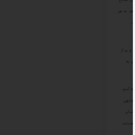
اهد به هر
د.
ز
و پر از
ی به
 کنیم.
توجهی
 سایر
هستند.