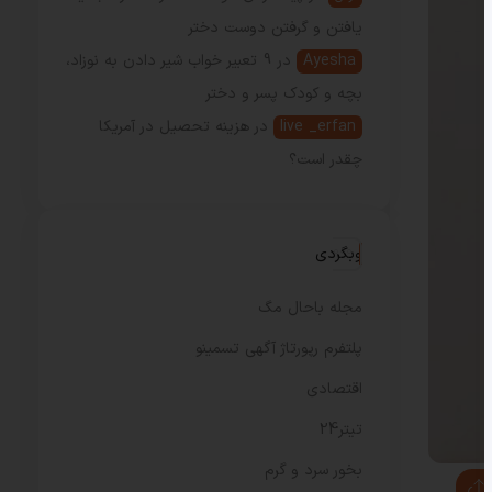
یافتن و گرفتن دوست دختر
Ayesha
در
9 تعبیر خواب شیر دادن به نوزاد،
بچه و کودک پسر و دختر
live _erfan
در
هزینه تحصیل در آمریکا
چقدر است؟
وبگردی
مجله باحال مگ
پلتفرم رپورتاژ آگهی تسمینو
اقتصادی
تیتر24
بخور سرد و گرم