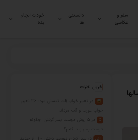
سفر و
دانستنی
خودت انجام
عکاسی
ها
بده
آخرین نظرات
الها
در
تعبیر خواب آلت تناسلی مرد: 36 تعبیر
خواب عورت و آلت مردانه
در
5 روش دوست پسر گرفتن؛ چگونه
X
دوست پسر پیدا کنیم؟
در
پیدا کردن دوست دختر: 10 راه جدید
آرش