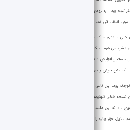
سفر کرده بود ، به زودی درباره اظهارات فردووی در شملو سؤال کرد: شملو می خو
ورد انتقاد قرار نمی گیرد و باید از منظر روانشناسی فردی و اجتماعی دیده شو
ی ادبی و هنری ما که به بهانه عشق منطقی شده اند ، شهنام جلوه ای درخشان ا
ی ناشی می شود: حکمت و خرد فرد به ارائه هر دو. گواهی ملی ایران گران نیست 
های جستجو افزایش دهید. به خصوص هنگامی که ایرانیان بیش از هر زمان دیگر
ند یک منبع جوش و خروشان است.
ک بود. این کافی بود که به نسخه های معتبر شهنام ، که فراوان هستند اشاره
 نسخه خطی شهنومه ، نسخه فلورانس بنا نهاده است و البته هیچ نامه قابل 
 داد که این داستان نه تنها در فلورانس است. هیچ استانبول وجود ندارد ، و
م دلایل حق چاپ را نشان داده است و هم به دلایل سبکی که اینها ماجراهای 