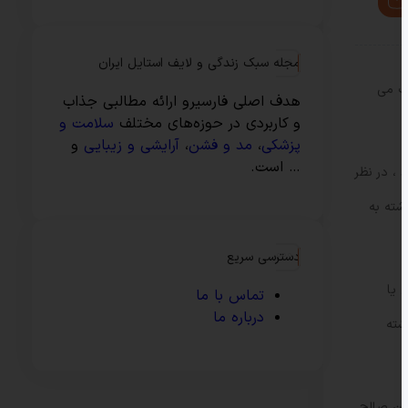
مجله سبک زندگی و لایف استایل ایران
یب می
هدف اصلی فارسیرو ارائه مطالبی جذاب
و کاربردی در حوزه‌های مختلف
سلامت و
پزشکی
،
مد و فشن
،
آرایشی و زیبایی
و
… است.
 فراخواند ، در نظر
شته به
دسترسی سریع
 یا
تماس با ما
درباره ما
به یاد داشته
و از مهدی آخاوان صالح