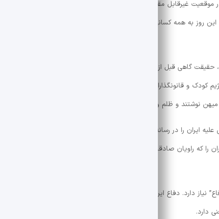
در موقعیت غیرقابل مقایسه رسانه ها است. در بیان صحیح واقعیت ها ، هنگام
ین روز به همه کسانی که پرچم افتخار ، استقلال و آگاهی را در میان مزارع پر
 حقیقت گاهی قبل از کشف جعل می شود. خبرنگار فرمانده آوانت گارد دفاع ا
م کودک و قانونگذاران و هواداران آن ، شکوه اقتدار خود را نشان داد ، این روز
میهن نوشتند و ظلم و ستم ایران را به جهان آوردند.
ه ایران را در رسانه های خود منتشر کرده اند تشکر کنم و صدای مردم ایران ر
 را که راویان صادقانه جنایات و نسل کشی رژیم صهیونیستی در غزه بودند ،
ع” نیاز دارد. دفاع ایران در میدان نبرد تنها نیست. بعضی اوقات ، در یک دار
ی دارد.