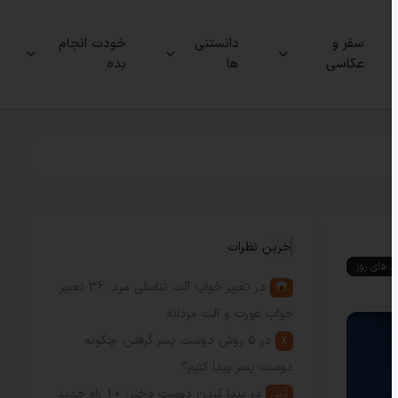
سفر و
دانستنی
خودت انجام
عکاسی
ها
بده
آخرین نظرات
ند های روز
در
تعبیر خواب آلت تناسلی مرد: 36 تعبیر
خواب عورت و آلت مردانه
در
5 روش دوست پسر گرفتن؛ چگونه
X
دوست پسر پیدا کنیم؟
در
پیدا کردن دوست دختر: 10 راه جدید
آرش