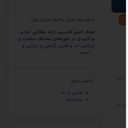
مجله سبک زندگی و لایف استایل ایران
هدف اصلی فارسیرو ارائه مطالبی جذاب
و کاربردی در حوزه‌های مختلف
سلامت و
پزشکی
،
مد و فشن
،
آرایشی و زیبایی
و
… است.
ص داده
دسترسی سریع
تماس با ما
درباره ما
نش به