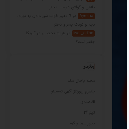
یافتن و گرفتن دوست دختر
Ayesha
در
9 تعبیر خواب شیر دادن به نوزاد،
بچه و کودک پسر و دختر
live _erfan
در
هزینه تحصیل در آمریکا
چقدر است؟
وبگردی
مجله باحال مگ
پلتفرم رپورتاژ آگهی تسمینو
اقتصادی
تیتر24
بخور سرد و گرم