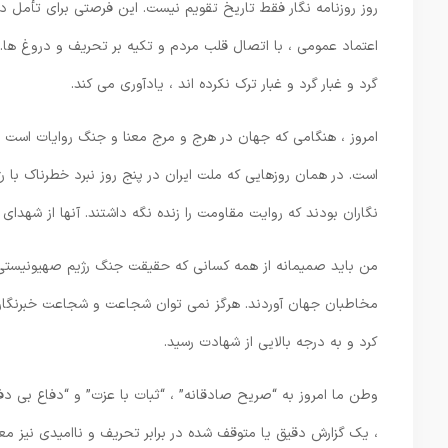
روز روزنامه نگار فقط تاریخ تقویم نیست. این فرصتی برای تأمل 
اعتماد عمومی ، با اتصال قلب مردم و تکیه بر تحریف و دروغ ها. ا
گرد و غبار گرد و غبار ترک نکرده اند ، یادآوری می کند.
امروز ، هنگامی که جهان در هرج و مرج معنا و جنگ روایات است ،
است. در همان روزهایی که ملت ایران در پنج روز نبرد خطرناک با رژی
نگاران بودند که روایت مقاومت را زنده نگه داشتند. آنها از شهدای 
من باید صمیمانه از همه کسانی که حقیقت جنگ رژیم صهیونیستی علی
مخاطبان جهان آوردند. هرگز نمی توان شجاعت و شجاعت خبرنگاران
کرد و به درجه بالایی از شهادت رسید.
وطن ما امروز به “صریح صادقانه” ، “ثبات با عزت” و “دفاع بی دفا
، یک گزارش دقیق یا متوقف شده در برابر تحریف و ناامیدی نیز معن