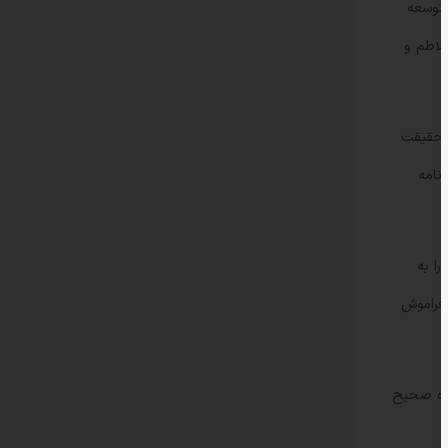
 توسعه
تلاطم و
ز حقیقت
نامه
ا به
 فراموش
نده صحیح