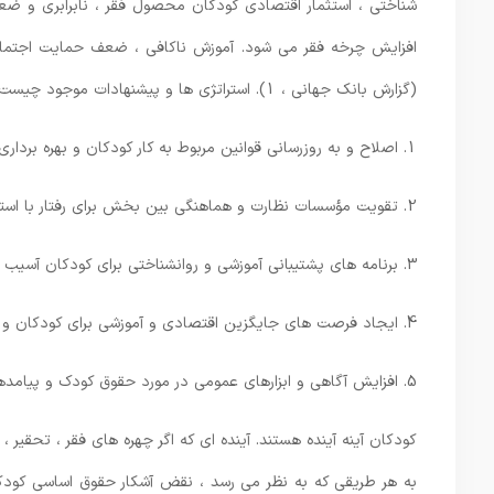
شناختی ، استثمار اقتصادی کودکان محصول فقر ، نابرابری و ض
افزایش چرخه فقر می شود. آموزش ناکافی ، ضعف حمایت اجتماعی
(گزارش بانک جهانی ، 1). استراتژی ها و پیشنهادات موجود چیست؟
1. اصلاح و به روزرسانی قوانین مربوط به کار کودکان و بهره برداری اقتصادی ، با تأکید بر آخرین شرایط فضای مجازی و تولید محتوای تظاهرات.
2. تقویت مؤسسات نظارت و هماهنگی بین بخش برای رفتار با استثمار کودکان.
3. برنامه های پشتیبانی آموزشی و روانشناختی برای کودکان آسیب دیده ؛
4. ایجاد فرصت های جایگزین اقتصادی و آموزشی برای کودکان و خانواده های آنها ؛
5. افزایش آگاهی و ابزارهای عمومی در مورد حقوق کودک و پیامدهای بهره برداری اقتصادی.
کودکان آینه آینده هستند. آینده ای که اگر چهره های فقر ، تحقیر 
به هر طریقی که به نظر می رسد ، نقض آشکار حقوق اساسی کودکان