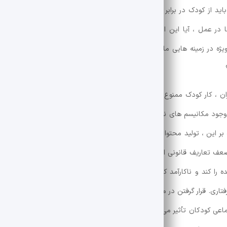
کودک ، دولت ها باید از کودک در برابر هرگونه استثمار اقتصادی و فعالیتی که می تواند آمو
 عمل ، آیا این اصل در ایران است؟ آیا خلاء قانونگذاری ، نظارتی و اجرا
یژه در زمینه هایی مانند فضای مجازی ، به نام “استعداد” ، “خلاقیت” و “ک
ون حقوق کودک و مواد 1 و 2 قانون کار ایران ، کار کودک ممنوع است ، مگر اینکه در شرایط خاصی باشد و تحت 
 وجود مکانیسم های نظارت کافی و جاروبرقی های قانونی باعث شده است که ک
ه بر این ، تولید محتوا که اخیراً در فضای مجازی رونق می گیرد ، عملاً فاقد قا
ف تعاریف قانونی از کار کودکان و سوء استفاده اقتصادی ، محدودیت منابع 
و عدم هماهنگی بین آژانس های مسئول ، روند درمان این پدیده را کند و ناکارآمد کرده است (سازمان ج
ات رفتاری. قرار گرفتن در معرض مداوم در شرایط سخت ، استرس محیطی ، خشونت
، علاوه بر کاهش کیفیت زندگی ، بر توانایی یادگیری و تعامل اجتماعی ک