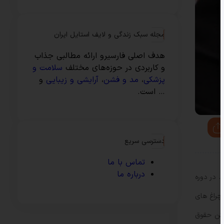
مجله سبک زندگی و لایف استایل ایران
هدف اصلی فارسیرو ارائه مطالبی جذاب
و کاربردی در حوزه‌های مختلف
سلامت و
پزشکی
،
مد و فشن
،
آرایشی و زیبایی
و
… است.
دسترسی سریع
تماس با ما
درباره ما
. در دوره
 چراغ های
فتن حقوق