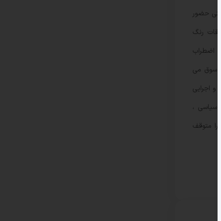
حتی حضور
وقات رنگ
د اضطراب
ن سوق می
 و اجرایی
 سیاسی ،
را متوقف