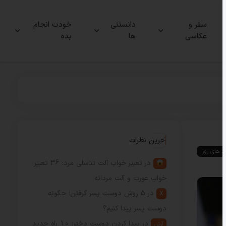
سفر و
دانستنی
خودت انجام
عکاسی
ها
بده
آخرین نظرات
ند های روز
در
تعبیر خواب آلت تناسلی مرد: 36 تعبیر
خواب عورت و آلت مردانه
در
5 روش دوست پسر گرفتن؛ چگونه
X
دوست پسر پیدا کنیم؟
در
پیدا کردن دوست دختر: 10 راه جدید
آرش