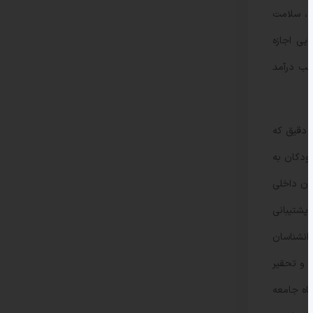
زش ، سلامت
یی اجازه
سب درآمد
نظارت دقیق که
ودکان به
نون داخلی
پشتیبانی
هانی کار ، 1). روانشناسان توسط روانشناسان
 و تحقیر
ودکان تأثیر می گذارد (مطالعات موسسه رفاه و توانبخشی ، 1). از دیدگاه جامعه