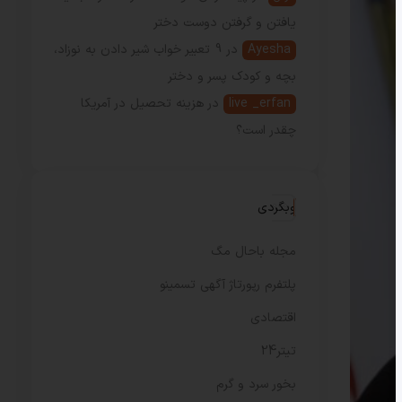
یافتن و گرفتن دوست دختر
Ayesha
در
9 تعبیر خواب شیر دادن به نوزاد،
بچه و کودک پسر و دختر
live _erfan
در
هزینه تحصیل در آمریکا
چقدر است؟
وبگردی
مجله باحال مگ
پلتفرم رپورتاژ آگهی تسمینو
اقتصادی
تیتر24
بخور سرد و گرم