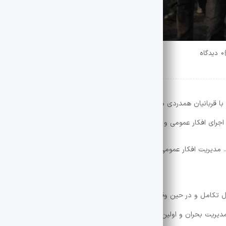
0 دیدگاه
ه با قربانیان همدردی می کند و از مرکز صدا و صدا خلیج فارس برای پوشش رس
جرای افکار عمومی و همه کار بود.
ند. مدیریت افکار عمومی ، انتشار به موقع و پیشگیری از شایعات دروغین با تل
 تکامل و در حین وقایعی مانند شهادت آیتولای ریزی ، رئیس جمهور فقید د
دیریت بحران و اولین روایت بودند.”