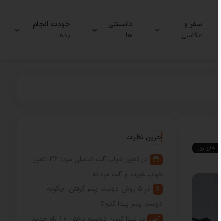
سفر و
دانستنی
خودت انجام
عکاسی
ها
بده
آخرین نظرات
ند های روز
در
تعبیر خواب آلت تناسلی مرد: 36 تعبیر
خواب عورت و آلت مردانه
در
5 روش دوست پسر گرفتن؛ چگونه
X
دوست پسر پیدا کنیم؟
در
پیدا کردن دوست دختر: 10 راه جدید
آرش