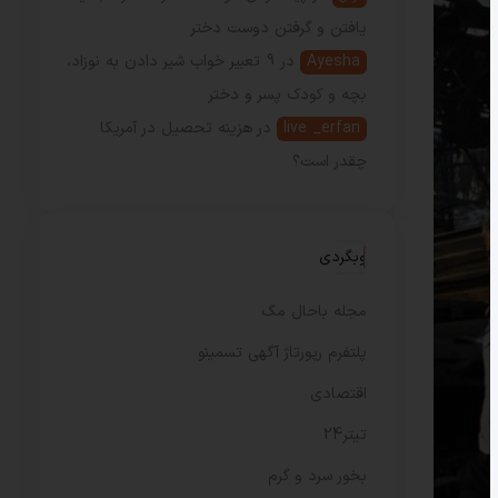
یافتن و گرفتن دوست دختر
Ayesha
در
9 تعبیر خواب شیر دادن به نوزاد،
بچه و کودک پسر و دختر
live _erfan
در
هزینه تحصیل در آمریکا
چقدر است؟
وبگردی
مجله باحال مگ
پلتفرم رپورتاژ آگهی تسمینو
اقتصادی
تیتر24
بخور سرد و گرم