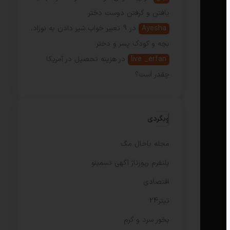
یافتن و گرفتن دوست دختر
Ayesha
در
9 تعبیر خواب شیر دادن به نوزاد،
بچه و کودک پسر و دختر
live _erfan
در
هزینه تحصیل در آمریکا
چقدر است؟
وبگردی
مجله باحال مگ
پلتفرم رپورتاژ آگهی تسمینو
اقتصادی
تیتر24
بخور سرد و گرم