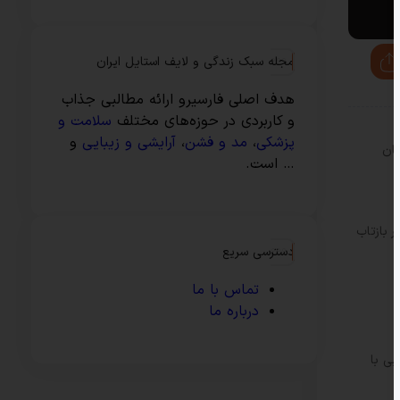
مجله سبک زندگی و لایف استایل ایران
هدف اصلی فارسیرو ارائه مطالبی جذاب
و کاربردی در حوزه‌های مختلف
سلامت و
پزشکی
،
مد و فشن
،
آرایشی و زیبایی
و
بان
… است.
 بازتاب
دسترسی سریع
تماس با ما
درباره ما
یی با