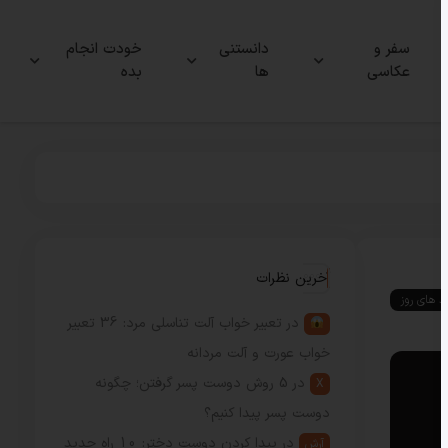
سفر و
دانستنی
خودت انجام
عکاسی
ها
بده
آخرین نظرات
ند های روز
در
تعبیر خواب آلت تناسلی مرد: 36 تعبیر
خواب عورت و آلت مردانه
در
5 روش دوست پسر گرفتن؛ چگونه
X
دوست پسر پیدا کنیم؟
در
پیدا کردن دوست دختر: 10 راه جدید
آرش