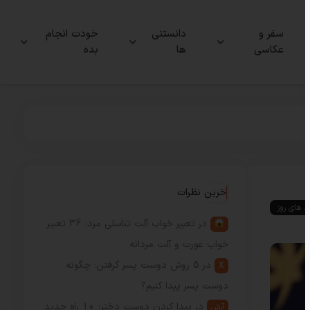
سفر و
دانستنی
خودت انجام
عکاسی
ها
بده
آخرین نظرات
ند های روز
در
تعبیر خواب آلت تناسلی مرد: 36 تعبیر
خواب عورت و آلت مردانه
در
5 روش دوست پسر گرفتن؛ چگونه
X
دوست پسر پیدا کنیم؟
در
پیدا کردن دوست دختر: 10 راه جدید
آرش