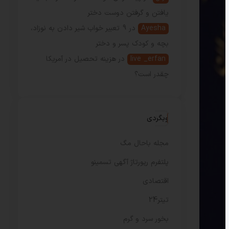
یافتن و گرفتن دوست دختر
Ayesha
در
9 تعبیر خواب شیر دادن به نوزاد،
بچه و کودک پسر و دختر
live _erfan
در
هزینه تحصیل در آمریکا
چقدر است؟
وبگردی
مجله باحال مگ
پلتفرم رپورتاژ آگهی تسمینو
اقتصادی
تیتر24
بخور سرد و گرم