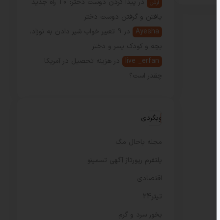
در
پیدا کردن دوست دختر: 10 راه جدید
آرش
یافتن و گرفتن دوست دختر
Ayesha
در
9 تعبیر خواب شیر دادن به نوزاد،
بچه و کودک پسر و دختر
live _erfan
در
هزینه تحصیل در آمریکا
چقدر است؟
وبگردی
مجله باحال مگ
پلتفرم رپورتاژ آگهی تسمینو
اقتصادی
تیتر24
بخور سرد و گرم