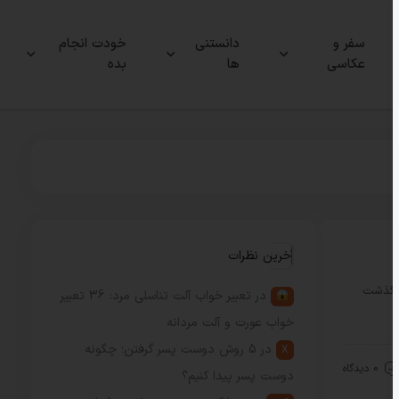
سفر و
دانستنی
خودت انجام
عکاسی
ها
بده
آخرین نظرات
درگذشت
در
تعبیر خواب آلت تناسلی مرد: 36 تعبیر
خواب عورت و آلت مردانه
در
5 روش دوست پسر گرفتن؛ چگونه
X
0 دیدگاه
دوست پسر پیدا کنیم؟