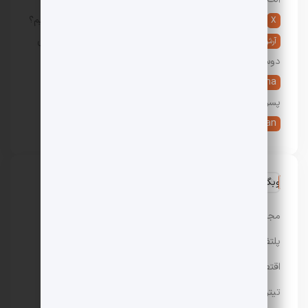
در
5 روش دوست پسر گرفتن؛ چگونه دوست پسر پیدا کنیم؟
X
در
پیدا کردن دوست دختر: 10 راه جدید یافتن و گرفتن
آرش
دوست دختر
Ayesha
در
9 تعبیر خواب شیر دادن به نوزاد، بچه و کودک
پسر و دختر
live _erfan
در
هزینه تحصیل در آمریکا چقدر است؟
وبگردی
مجله باحال مگ
پلتفرم رپورتاژ آگهی تسمینو
اقتصادی
تیتر24