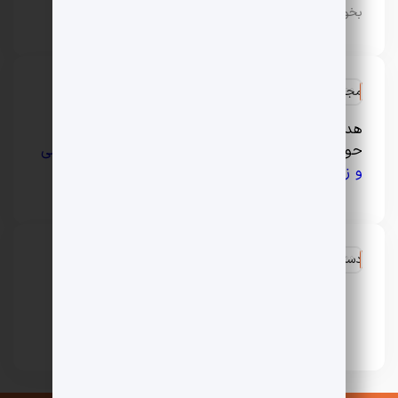
بخور سرد و گرم
مجله سبک زندگی و لایف استایل ایران
هدف اصلی فارسیرو ارائه مطالبی جذاب و کاربردی در
حوزه‌های مختلف
سلامت و پزشکی
،
مد و فشن
،
آرایشی
و زیبایی
و … است.
دسترسی سریع
تماس با ما
درباره ما